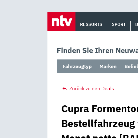
Skip
to
RESSORTS
SPORT
content
Finden Sie Ihren Neuwa
Fahrzeugtyp
Marken
Belie
Zurück zu den Deals
Cupra Formentor
Bestellfahrzeug 