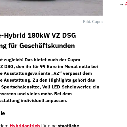
→
Bild: Cupra
 e-Hybrid 180kW VZ DSG
ing für Geschäftskunden
nt zugleich! Das bietet euch der
Cupra
VZ DSG
, den ihr für
99 Euro im Monat netto
bei
e Ausstattungsvariante „VZ“ verpasst dem
ge Ausstattung. Zu den Highlights gehört das
Sportschalensitze
,
Voll-LED-Scheinwerfer,
ein
hscreen
und vieles mehr. Bei dem
sstattung individuell anpassen.
ie
t dem
Hybridantrieb
für eine
staatliche