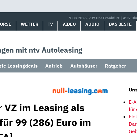
7.08.2026 5:37 Uhr Frankfurt | 4:37 Uh
BÖRSE
WETTER
TV
VIDEO
AUDIO
DAS BESTE
gen mit ntv Autoleasing
bte Leasingdeals
Antrieb
Autohäuser
Ratgeber
Uns
E-A
 VZ im Leasing als
für
Ele
für 99 (286) Euro im
Dar
Geb