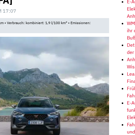
FA]
E-A
Ele
M 17:07
Anh
WM-
m • Verbrauch: kombiniert: 1,9 l/100 km* • Emissionen:
ihr
Buß
Det
der
Anh
Wis
Lea
Fin
Frü
Fah
E-A
fun
Ele
Fah
und