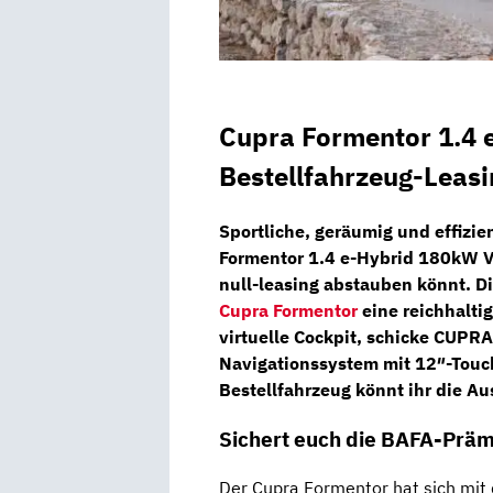
Cupra Formentor 1.4
Bestellfahrzeug-Leas
Sportliche, geräumig und effizie
Formentor 1.4 e-Hybrid 180kW 
null-leasing
abstauben könnt. Di
Cupra Formentor
eine reichhalti
virtuelle Cockpit
, schicke
CUPRA 
Navigationssystem
mit
12″-Touc
Bestellfahrzeug könnt ihr die Au
Sichert euch die BAFA-Präm
Der Cupra Formentor hat sich mi