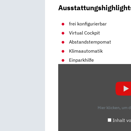
Ausstattungshighlight
frei konfigurierbar
Virtual Cockpit
Abstandstempomat
Klimaautomatik
Einparkhilfe
„CUPRA
FORMENTOR
VZ
VS.
MERCEDES-
AMG
Hier klicken, um 
GLA
35
Inhalt v
(2020):
DUELL