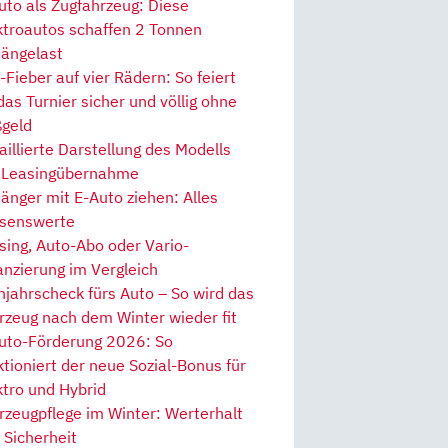
uto als Zugfahrzeug: Diese
ktroautos schaffen 2 Tonnen
ängelast
Fieber auf vier Rädern: So feiert
 das Turnier sicher und völlig ohne
geld
aillierte Darstellung des Modells
 Leasingübernahme
änger mit E-Auto ziehen: Alles
senswerte
sing, Auto-Abo oder Vario-
anzierung im Vergleich
hjahrscheck fürs Auto – So wird das
rzeug nach dem Winter wieder fit
uto-Förderung 2026: So
ktioniert der neue Sozial-Bonus für
ktro und Hybrid
rzeugpflege im Winter: Werterhalt
 Sicherheit