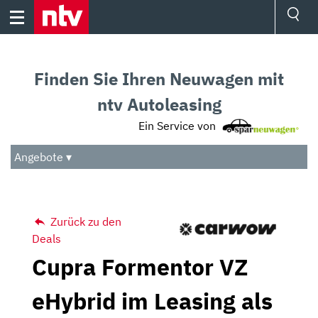
Skip
to
content
Ressorts
Sport
Finden Sie Ihren Neuwagen mit
Börse
Wetter
ntv Autoleasing
TV
Ein Service von
Video
Audio
Angebote ▾
Das Beste
Zurück zu den
Deals
Cupra Formentor VZ
eHybrid im Leasing als