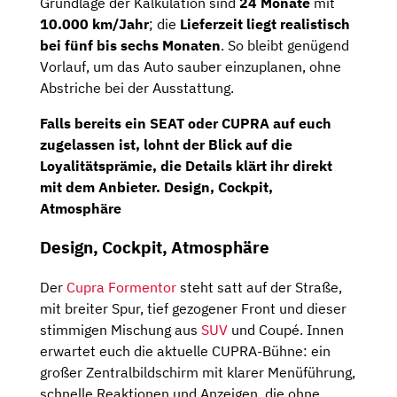
Grundlage der Kalkulation sind
24 Monate
mit
10.000 km/Jahr
; die
Lieferzeit liegt realistisch
bei fünf bis sechs Monaten
. So bleibt genügend
Vorlauf, um das Auto sauber einzuplanen, ohne
Abstriche bei der Ausstattung.
Falls bereits ein
SEAT
oder
CUPRA
auf euch
zugelassen ist, lohnt der Blick auf die
Loyalitätsprämie,
die Details klärt ihr direkt
mit dem Anbieter.
Design, Cockpit,
Atmosphäre
Design, Cockpit, Atmosphäre
Der
Cupra Formentor
steht satt auf der Straße,
mit breiter Spur, tief gezogener Front und dieser
stimmigen Mischung aus
SUV
und Coupé. Innen
erwartet euch die aktuelle CUPRA-Bühne: ein
großer Zentralbildschirm mit klarer Menüführung,
schnelle Reaktionen und Anzeigen, die ohne