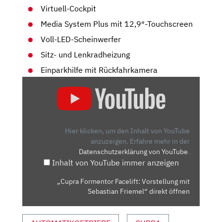
Virtuell-Cockpit
Media System Plus mit 12,9″-Touchscreen
Voll-LED-Scheinwerfer
Sitz- und Lenkradheizung
Einparkhilfe mit Rückfahrkamera
„CUPRA
FORMENTOR
FACELIFT:
VORSTELLUNG
MIT
Hier klicken, um den Inhalt von YouTube
SEBASTIAN
anzuzeigen.
Erfahre mehr in der
Datenschutzerklärung von YouTube
.
FRIEMEL“
Inhalt von YouTube immer anzeigen
VON
YOUTUBE
„Cupra Formentor Facelift: Vorstellung mit
ANZEIGEN
Sebastian Friemel“ direkt öffnen