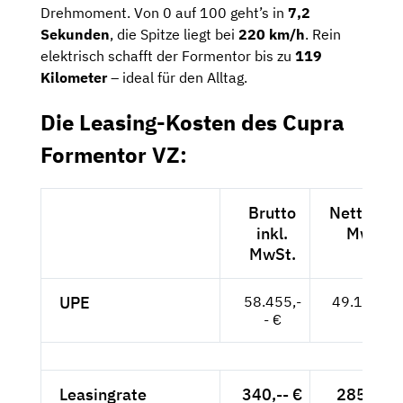
Drehmoment. Von 0 auf 100 geht’s in
7,2
Sekunden
, die Spitze liegt bei
220 km/h
. Rein
elektrisch schafft der Formentor bis zu
119
Kilometer
– ideal für den Alltag.
Die Leasing-Kosten des Cupra
Formentor VZ:
Brutto
Netto exk
inkl.
MwSt.
MwSt.
UPE
58.455,-
49.122,-- 
- €
Leasingrate
340,-- €
285,71 