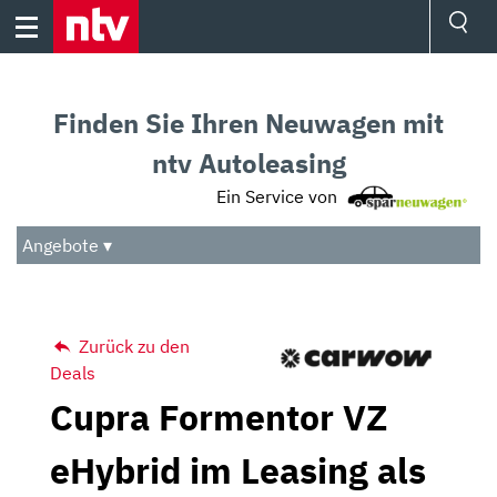
Skip
to
content
Ressorts
Sport
Finden Sie Ihren Neuwagen mit
Börse
Wetter
ntv Autoleasing
TV
Ein Service von
Video
Audio
Angebote ▾
Das Beste
Zurück zu den
Deals
Cupra Formentor VZ
eHybrid im Leasing als