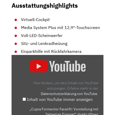
Ausstattungshighlights
Virtuell-Cockpit
Media System Plus mit 12,9″-Touchscreen
Voll-LED-Scheinwerfer
Sitz- und Lenkradheizung
Einparkhilfe mit Rückfahrkamera
„CUPRA
FORMENTOR
FACELIFT:
VORSTELLUNG
MIT
Hier klicken, um den Inhalt von YouTube
SEBASTIAN
anzuzeigen.
Erfahre mehr in der
Datenschutzerklärung von YouTube
.
FRIEMEL“
Inhalt von YouTube immer anzeigen
VON
YOUTUBE
„Cupra Formentor Facelift: Vorstellung mit
ANZEIGEN
Sebastian Friemel“ direkt öffnen