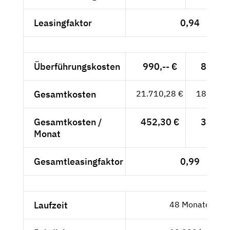
Leasingfaktor
0,94
Überführungskosten
990,-- €
831,93
Gesamtkosten
21.710,28 €
18.243,
Gesamtkosten /
452,30 €
380,08
Monat
Gesamtleasingfaktor
0,99
Laufzeit
48 Monate