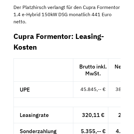
Der Platzhirsch verlangt für den Cupra Formentor
1.4 e-Hybrid 150kW DSG monatlich 441 Euro
netto.
Cupra Formentor: Leasing-
Kosten
Brutto inkl.
Netto e
MwSt.
MwSt
UPE
45.845,-- €
38.525,-
Leasingrate
320,11 €
269,--
Sonderzahlung
5.355,-- €
4.500,-