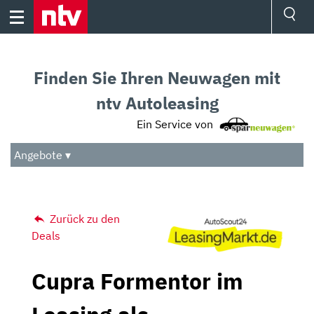
Skip
to
content
Ressorts
Sport
Finden Sie Ihren Neuwagen mit
Börse
Wetter
ntv Autoleasing
TV
Ein Service von
Video
Audio
Angebote ▾
Das Beste
Zurück zu den
Deals
Cupra Formentor im