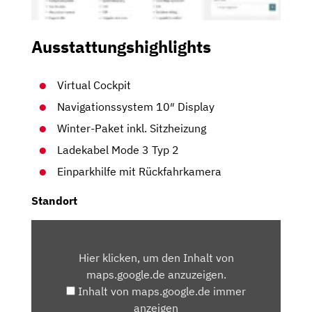
Ausstattungshighlights
Virtual Cockpit
Navigationssystem 10″ Display
Winter-Paket inkl. Sitzheizung
Ladekabel Mode 3 Typ 2
Einparkhilfe mit Rückfahrkamera
Standort
INHALT
VON
Hier klicken, um den Inhalt von
MAPS.GOOGLE.DE
maps.google.de anzuzeigen.
ANZEIGEN
Inhalt von maps.google.de immer
anzeigen