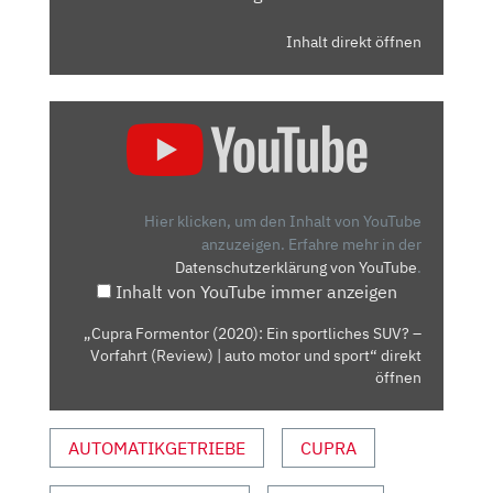
Inhalt direkt öffnen
„CUPRA
FORMENTOR
(2020):
EIN
SPORTLICHES
Hier klicken, um den Inhalt von YouTube
SUV?
anzuzeigen.
Erfahre mehr in der
Datenschutzerklärung von YouTube
.
–
Inhalt von YouTube immer anzeigen
VORFAHRT
(REVIEW)
„Cupra Formentor (2020): Ein sportliches SUV? –
|
Vorfahrt (Review) | auto motor und sport“ direkt
AUTO
öffnen
MOTOR
UND
AUTOMATIKGETRIEBE
CUPRA
SPORT“
VON