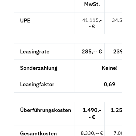
MwSt.
UPE
41.115,-
34.550,-- 
- €
Leasingrate
285,-- €
239,50 €
Sonderzahlung
Keine!
Leasingfaktor
0,69
Überführungskosten
1.490,-
1.252,10 
- €
Gesamtkosten
8.330,-- €
7.000,-- €