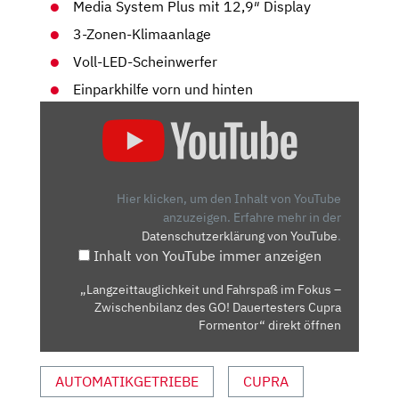
Media System Plus mit 12,9″ Display
3-Zonen-Klimaanlage
Voll-LED-Scheinwerfer
Einparkhilfe vorn und hinten
„LANGZEITTAUGLICHKEIT
UND
FAHRSPASS I
M F
OKUS –
Hier klicken, um den Inhalt von YouTube
Z
anzuzeigen.
Erfahre mehr in der
Datenschutzerklärung von YouTube
.
WISCHENBILANZ D
Inhalt von YouTube immer anzeigen
ES G
O! D
„Langzeittauglichkeit und Fahrspaß im Fokus –
AUERTESTERS C
Zwischenbilanz des GO! Dauertesters Cupra
UPRA F
Formentor“ direkt öffnen
ORMENTOR“ V
ON Y
AUTOMATIKGETRIEBE
CUPRA
OUTUBE A