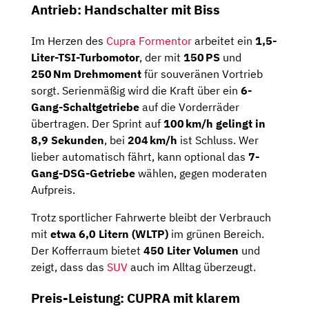
Antrieb: Handschalter mit Biss
Im Herzen des
Cupra Formentor
arbeitet ein
1,5-
Liter-TSI-Turbomotor
, der mit
150 PS
und
250 Nm Drehmoment
für souveränen Vortrieb
sorgt. Serienmäßig wird die Kraft über ein
6-
Gang-Schaltgetriebe
auf die Vorderräder
übertragen. Der Sprint auf
100 km/h gelingt in
8,9 Sekunden
, bei
204 km/h
ist Schluss. Wer
lieber automatisch fährt, kann optional das
7-
Gang-DSG-Getriebe
wählen, gegen moderaten
Aufpreis.
Trotz sportlicher Fahrwerte bleibt der Verbrauch
mit
etwa 6,0 Litern (WLTP)
im grünen Bereich.
Der Kofferraum bietet
450 Liter Volumen
und
zeigt, dass das
SUV
auch im Alltag überzeugt.
Preis-Leistung: CUPRA mit klarem