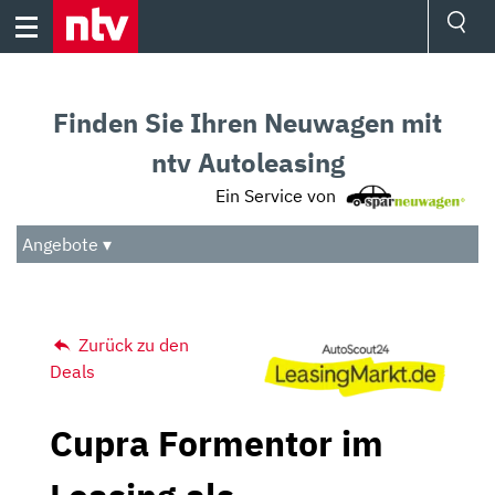
Skip
to
content
Ressorts
Sport
Finden Sie Ihren Neuwagen mit
Börse
Wetter
ntv Autoleasing
TV
Ein Service von
Video
Audio
Angebote ▾
Das Beste
Zurück zu den
Deals
Cupra Formentor im