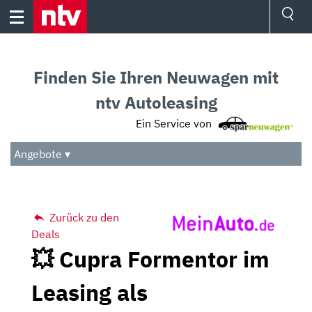
Skip
to
content
Ressorts
Sport
Finden Sie Ihren Neuwagen mit
Börse
Wetter
ntv Autoleasing
TV
Ein Service von
Video
Audio
Angebote ▾
Das Beste
Zurück zu den
Deals
💥 Cupra Formentor im
Leasing als