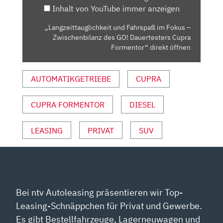
Inhalt von YouTube immer anzeigen
ES G
O! D
„Langzeittauglichkeit und Fahrspaß im Fokus –
AUERTESTERS C
Zwischenbilanz des GO! Dauertesters Cupra
UPRA F
Formentor“ direkt öffnen
ORMENTOR“ V
ON Y
AUTOMATIKGETRIEBE
CUPRA
OUTUBE A
NZEIGEN
CUPRA FORMENTOR
DIESEL
LEASING
PRIVAT
SUV
Bei ntv Autoleasing präsentieren wir Top-
Leasing-Schnäppchen für Privat und Gewerbe.
Es gibt Bestellfahrzeuge, Lagerneuwagen und