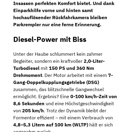
Insassen perfekten Komfort bietet. Und dank
Einparkhilfe vorne und hinten
samt
hochauflösender Rückfahrkamera
bleiben
Parkrempler nur eine ferne Erinnerung.
Diesel-Power mit Biss
Unter der Haube schlummert kein zahmer
Begleiter, sondern ein kraftvoller
2,0-Liter-
Turbodiesel
mit
150 PS und 360 Nm
Drehmoment
. Der Motor arbeitet mit einem
7-
Gang-Doppelkupplungsgetriebe (DSG)
zusammen, das blitzschnelle Gangwechsel
ermöglicht. Ergebnis? Eine
0-100 km/h-Zeit von
8,6 Sekunden
und eine Höchstgeschwindigkeit
von
205 km/h
. Trotz der Dynamik bleibt der
Formentor effizient – mit einem Verbrauch von
4,8–5,3 Litern auf 100 km (WLTP)
hält er sich
angenehm zurück.