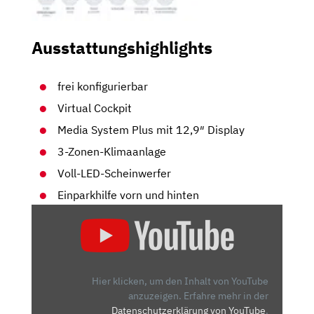
Ausstattungshighlights
frei konfigurierbar
Virtual Cockpit
Media System Plus mit 12,9″ Display
3-Zonen-Klimaanlage
Voll-LED-Scheinwerfer
Einparkhilfe vorn und hinten
„LANGZEITTAUGLICHKEIT
UND
FAHRSPASS I
M F
OKUS –
Hier klicken, um den Inhalt von YouTube
Z
anzuzeigen.
Erfahre mehr in der
Datenschutzerklärung von YouTube
.
WISCHENBILANZ D