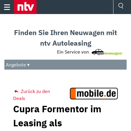
Skip
to
content
Ressorts
Sport
Finden Sie Ihren Neuwagen mit
Börse
Wetter
ntv Autoleasing
TV
Ein Service von
Video
Audio
Angebote ▾
Das Beste
Zurück zu den
Deals
Cupra Formentor im
Leasing als