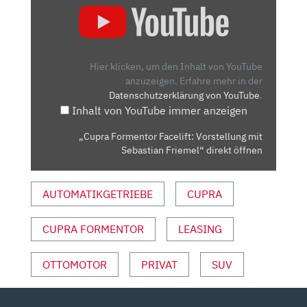
FORMENTOR
FACELIFT:
VORSTELLUNG
MIT
Hier klicken, um den Inhalt von YouTube
SEBASTIAN
anzuzeigen.
Erfahre mehr in der
Datenschutzerklärung von YouTube
.
FRIEMEL“
Inhalt von YouTube immer anzeigen
VON
YOUTUBE
„Cupra Formentor Facelift: Vorstellung mit
ANZEIGEN
Sebastian Friemel“ direkt öffnen
AUTOMATIKGETRIEBE
CUPRA
CUPRA FORMENTOR
LEASING
OTTOMOTOR
PRIVAT
SUV