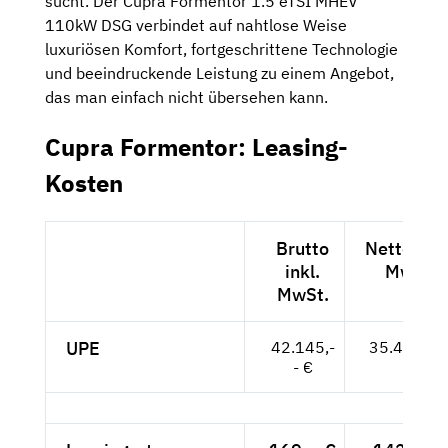
sucht. Der Cupra Formentor 1.5 eTSI MHEV
110kW DSG verbindet auf nahtlose Weise
luxuriösen Komfort, fortgeschrittene Technologie
und beeindruckende Leistung zu einem Angebot,
das man einfach nicht übersehen kann.
Cupra Formentor: Leasing-
Kosten
Brutto
Netto exkl
inkl.
MwSt.
MwSt.
UPE
42.145,-
35.416,-- 
- €