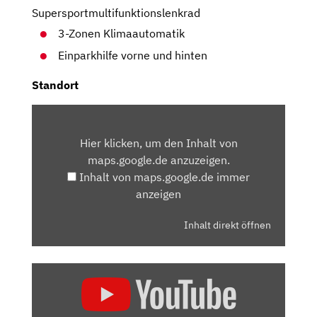
Supersportmultifunktionslenkrad
3-Zonen Klimaautomatik
Einparkhilfe vorne und hinten
Standort
INHALT
VON
Hier klicken, um den Inhalt von
MAPS.GOOGLE.DE
maps.google.de anzuzeigen.
ANZEIGEN
Inhalt von maps.google.de immer
anzeigen
Inhalt direkt öffnen
„CUPRA
FORMENTOR
FACELIFT: