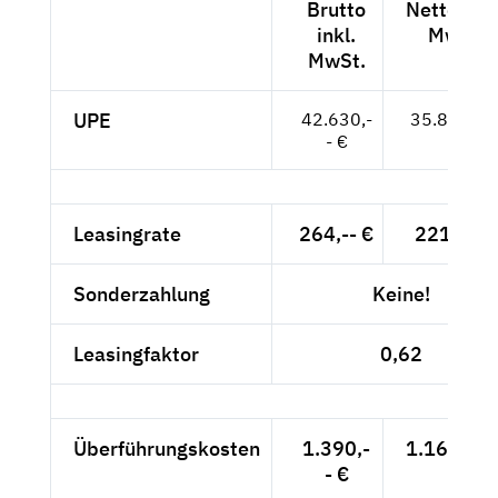
Brutto
Netto exkl
inkl.
MwSt.
MwSt.
UPE
42.630,-
35.824,-- 
- €
Leasingrate
264,-- €
221,85 €
Sonderzahlung
Keine!
Leasingfaktor
0,62
Überführungskosten
1.390,-
1.168,07 
- €