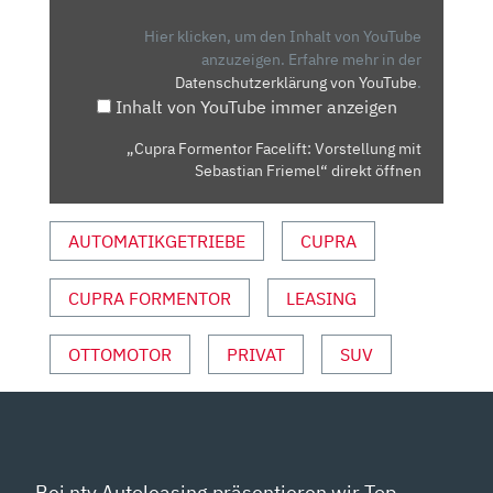
VORSTELLUNG
MIT
Hier klicken, um den Inhalt von YouTube
SEBASTIAN
anzuzeigen.
Erfahre mehr in der
Datenschutzerklärung von YouTube
.
FRIEMEL“
Inhalt von YouTube immer anzeigen
VON
YOUTUBE
„Cupra Formentor Facelift: Vorstellung mit
ANZEIGEN
Sebastian Friemel“ direkt öffnen
AUTOMATIKGETRIEBE
CUPRA
CUPRA FORMENTOR
LEASING
OTTOMOTOR
PRIVAT
SUV
Bei ntv Autoleasing präsentieren wir Top-