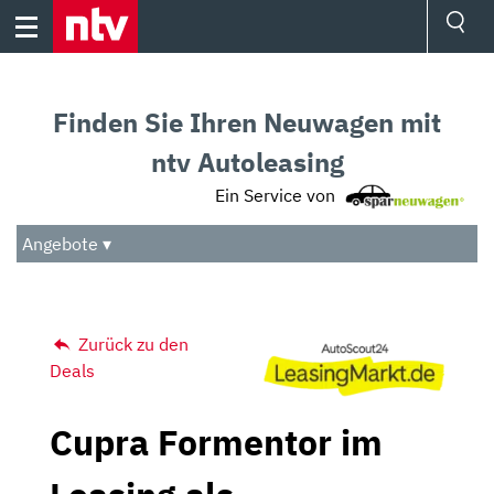
Skip
to
content
Ressorts
Sport
Finden Sie Ihren Neuwagen mit
Börse
Wetter
ntv Autoleasing
TV
Ein Service von
Video
Audio
Angebote ▾
Das Beste
Zurück zu den
Deals
Cupra Formentor im