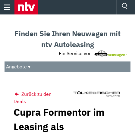
Skip
to
content
Ressorts
Sport
Finden Sie Ihren Neuwagen mit
Börse
Wetter
ntv Autoleasing
TV
Ein Service von
Video
Audio
Angebote ▾
Das Beste
Zurück zu den
Deals
Cupra Formentor im
Leasing als