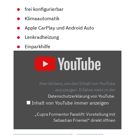
frei konfigurierbar
Klimaautomatik
Apple CarPlay und Android Auto
Lenkradheizung
Einparkhilfe
„CUPRA
FORMENTOR
FACELIFT:
VORSTELLUNG
MIT
Hier klicken, um den Inhalt von YouTube
SEBASTIAN
anzuzeigen.
Erfahre mehr in der
Datenschutzerklärung von YouTube
.
FRIEMEL“
Inhalt von YouTube immer anzeigen
VON
YOUTUBE
„Cupra Formentor Facelift: Vorstellung mit
ANZEIGEN
Sebastian Friemel“ direkt öffnen