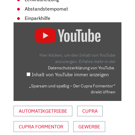
Abstandstempomat
Einparkhilfe
„SPARSAM
UND
SPASSIG –
D
ER C
Hier klicken, um den Inhalt von YouTube
UPRA F
anzuzeigen.
Erfahre mehr in der
Datenschutzerklärung von YouTube
.
ORMENTOR“ V
Inhalt von YouTube immer anzeigen
ON Y
OUTUBE A
„Sparsam und spaßig – Der Cupra Formentor“
NZEIGEN
direkt öffnen
AUTOMATIKGETRIEBE
CUPRA
CUPRA FORMENTOR
GEWERBE