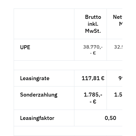
Brutto
Netto exk
inkl.
MwSt.
MwSt.
UPE
38.770,-
32.580,--
- €
Leasingrate
117,81 €
99,-- €
Sonderzahlung
1.785,-
1.500,--
- €
Leasingfaktor
0,50