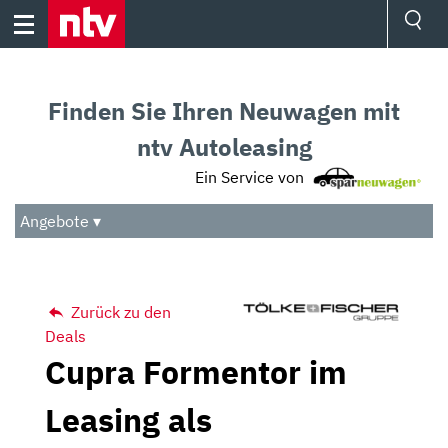
Skip
to
content
Ressorts
Sport
Finden Sie Ihren Neuwagen mit
Börse
Wetter
ntv Autoleasing
TV
Ein Service von
Video
Audio
Angebote ▾
Das Beste
Zurück zu den
Deals
Cupra Formentor im
Leasing als