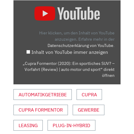
„CUPRA
FORMENTOR
(2020):
EIN
SPORTLICHES
Hier klicken, um den Inhalt von YouTube
SUV?
anzuzeigen.
Erfahre mehr in der
Datenschutzerklärung von YouTube
.
–
Inhalt von YouTube immer anzeigen
VORFAHRT
(REVIEW)
„Cupra Formentor (2020): Ein sportliches SUV? –
|
Vorfahrt (Review) | auto motor und sport“ direkt
AUTO
öffnen
MOTOR
UND
AUTOMATIKGETRIEBE
CUPRA
SPORT“
VON
CUPRA FORMENTOR
GEWERBE
YOUTUBE
ANZEIGEN
LEASING
PLUG-IN-HYBRID