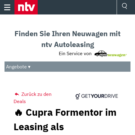
Skip
to
content
Ressorts
Sport
Finden Sie Ihren Neuwagen mit
Börse
Wetter
ntv Autoleasing
TV
Ein Service von
Video
Audio
Angebote ▾
Das Beste
Zurück zu den
Deals
🔥 Cupra Formentor im
Leasing als