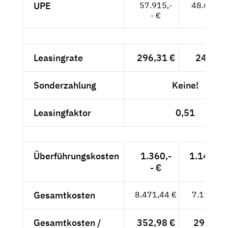
UPE
57.915,-
48.668,--
- €
Leasingrate
296,31 €
249,-- 
Sonderzahlung
Keine!
Leasingfaktor
0,51
Überführungskosten
1.360,-
1.142,86
- €
Gesamtkosten
8.471,44 €
7.118,86
Gesamtkosten /
352,98 €
296,62 