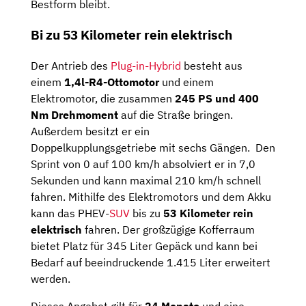
Bestform bleibt.
Bi zu 53 Kilometer rein elektrisch
Der Antrieb des
Plug-in-Hybrid
besteht aus
einem
1,4l-R4-Ottomotor
und einem
Elektromotor, die zusammen
245 PS und 400
Nm Drehmoment
auf die Straße bringen.
Außerdem besitzt er ein
Doppelkupplungsgetriebe mit sechs Gängen. Den
Sprint von 0 auf 100 km/h absolviert er in 7,0
Sekunden und kann maximal 210 km/h schnell
fahren. Mithilfe des Elektromotors und dem Akku
kann das PHEV-
SUV
bis zu
53 Kilometer rein
elektrisch
fahren. Der großzügige Kofferraum
bietet Platz für 345 Liter Gepäck und kann bei
Bedarf auf beeindruckende 1.415 Liter erweitert
werden.
Dieses Angebot gilt für
24 Monate
und eine