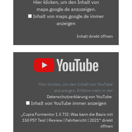
Hier klicken, um den Inhalt von
MAPS.GOOGLE.DE
maps.google.de anzuzeigen.
ANZEIGEN
Inhalt von maps.google.de immer
anzeigen
Inhalt direkt öffnen
„CUPRA
FORMENTOR
1.5
TSI:
WAS
Hier klicken, um den Inhalt von YouTube
KANN
anzuzeigen.
Erfahre mehr in der
Datenschutzerklärung von YouTube
.
DIE
Inhalt von YouTube immer anzeigen
BASIS
MIT
„Cupra Formentor 1.5 TSI: Was kann die Basis mit
150
150 PS? Test | Review | Fahrbericht | 2021“ direkt
PS?
öffnen