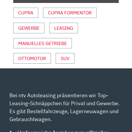
TEST
|
CUPRA
CUPRA FORMENTOR
REVIEW
|
GEWERBE
LEASING
FAHRBERICHT
|
2021“
MANUELLES GETRIEBE
VON
YOUTUBE
OTTOMOTOR
SUV
ANZEIGEN
Bei ntv Autoleasing präsentieren wir Top-
Leasing-Schnäppchen für Privat und Gewerbe.
Es gibt Bestellfahrzeuge, Lagerneuwagen und
Gebrauchtwagen.