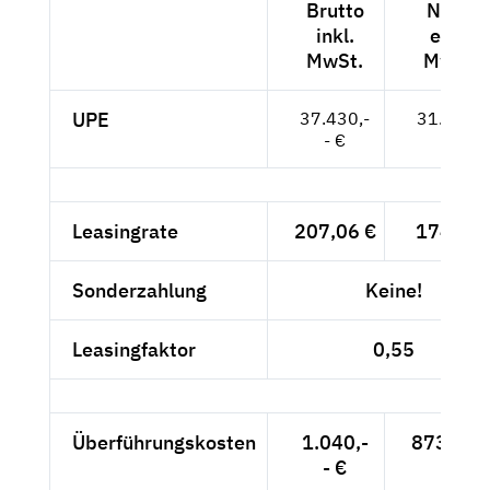
Brutto
Netto
inkl.
exkl.
MwSt.
MwSt.
UPE
37.430,-
31.454,-
- €
- €
Leasingrate
207,06 €
174,-- €
Sonderzahlung
Keine!
Leasingfaktor
0,55
Überführungskosten
1.040,-
873,95 
- €