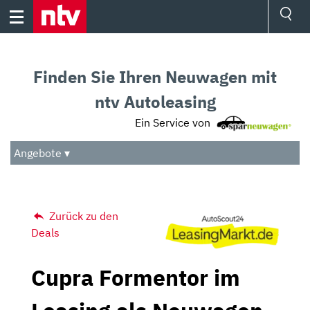
Skip
to
content
Ressorts
Sport
Finden Sie Ihren Neuwagen mit
Börse
Wetter
ntv Autoleasing
TV
Ein Service von
Video
Audio
Angebote ▾
Das Beste
Zurück zu den
Deals
Cupra Formentor im