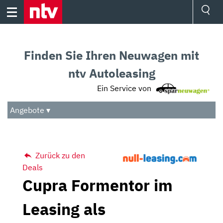
Skip
to
content
Ressorts
Sport
Finden Sie Ihren Neuwagen mit
Börse
Wetter
ntv Autoleasing
TV
Ein Service von
Video
Audio
Angebote ▾
Das Beste
Zurück zu den
Deals
Cupra Formentor im
Leasing als