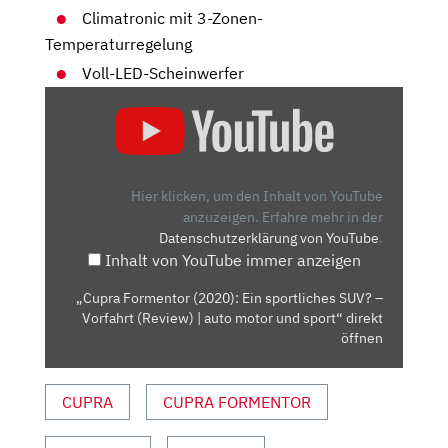
Climatronic mit 3-Zonen-
Temperaturregelung
Voll-LED-Scheinwerfer
„CUPRA
FORMENTOR
(2020):
EIN
SPORTLICHES
Hier klicken, um den Inhalt von YouTube
SUV?
anzuzeigen.
Erfahre mehr in der
Datenschutzerklärung von YouTube
.
–
Inhalt von YouTube immer anzeigen
VORFAHRT
(REVIEW)
„Cupra Formentor (2020): Ein sportliches SUV? –
|
Vorfahrt (Review) | auto motor und sport“ direkt
AUTO
öffnen
MOTOR
UND
CUPRA
CUPRA FORMENTOR
SPORT“
VON