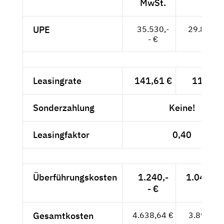
MwSt.
UPE
35.530,-
29.857,--
- €
Leasingrate
141,61 €
119,-- 
Sonderzahlung
Keine!
Leasingfaktor
0,40
Überführungskosten
1.240,-
1.042,02
- €
Gesamtkosten
4.638,64 €
3.898,02