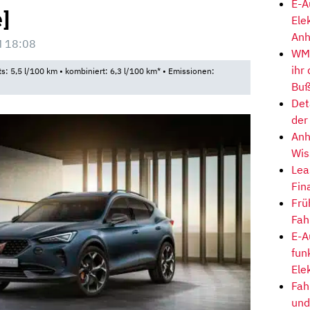
E-A
]
Ele
Anh
 18:08
WM-
ihr
ts: 5,5 l/100 km • kombiniert: 6,3 l/100 km* • Emissionen:
Buß
Det
der
Anh
Wis
Lea
Fin
Frü
Fah
E-A
fun
Ele
Fah
und