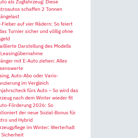
uto als Zugfahrzeug: Diese
ktroautos schaffen 2 Tonnen
ängelast
Fieber auf vier Rädern: So feiert
 das Turnier sicher und völlig ohne
geld
aillierte Darstellung des Modells
 Leasingübernahme
änger mit E-Auto ziehen: Alles
senswerte
sing, Auto-Abo oder Vario-
anzierung im Vergleich
hjahrscheck fürs Auto – So wird das
rzeug nach dem Winter wieder fit
uto-Förderung 2026: So
ktioniert der neue Sozial-Bonus für
ktro und Hybrid
rzeugpflege im Winter: Werterhalt
 Sicherheit