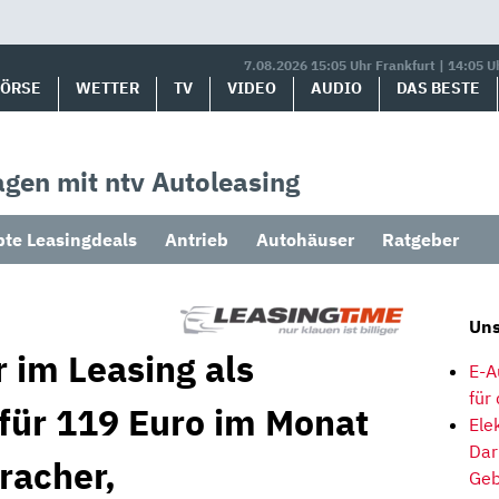
7.08.2026 15:05 Uhr Frankfurt | 14:05 U
BÖRSE
WETTER
TV
VIDEO
AUDIO
DAS BESTE
gen mit ntv Autoleasing
bte Leasingdeals
Antrieb
Autohäuser
Ratgeber
Uns
 im Leasing als
E-A
für
 für 119 Euro im Monat
Ele
Dar
racher,
Geb