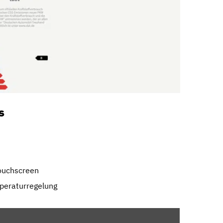
s
ouchscreen
peraturregelung