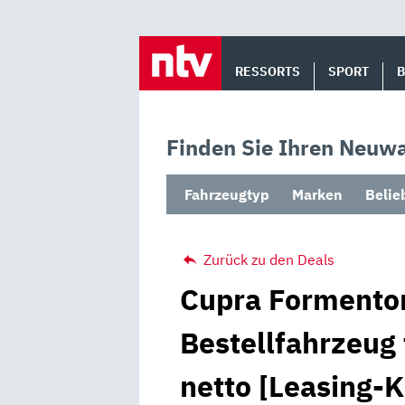
Skip
to
RESSORTS
SPORT
content
Finden Sie Ihren Neuwa
Fahrzeugtyp
Marken
Belie
Zurück zu den Deals
Cupra Formentor
Bestellfahrzeug
netto [Leasing-K