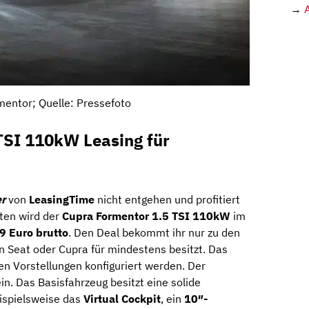
→
entor; Quelle: Pressefoto
TSI 110kW Leasing für
r
von
LeasingTime
nicht entgehen und profitiert
ten wird der
Cupra Formentor 1.5 TSI 110kW
im
9 Euro brutto
. Den Deal bekommt ihr nur zu den
en Seat oder Cupra für mindestens besitzt. Das
en Vorstellungen konfiguriert werden. Der
in. Das Basisfahrzeug besitzt eine solide
ispielsweise das
Virtual Cockpit
, ein
10″-