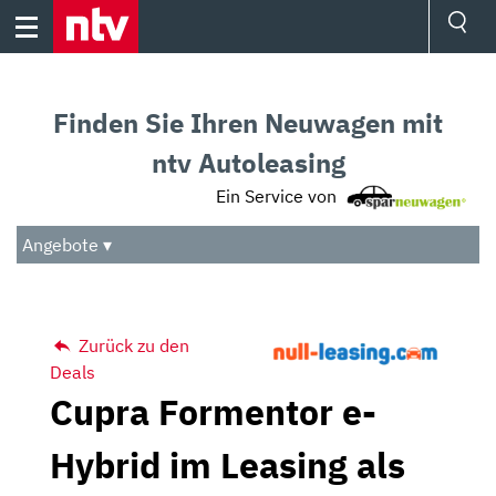
Skip
to
content
Ressorts
Sport
Finden Sie Ihren Neuwagen mit
Börse
Wetter
ntv Autoleasing
TV
Ein Service von
Video
Audio
Angebote ▾
Das Beste
Zurück zu den
Deals
Cupra Formentor e-
Hybrid im Leasing als