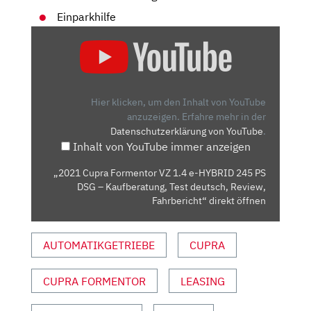
Einparkhilfe
„2021
CUPRA
FORMENTOR
VZ
1.4
Hier klicken, um den Inhalt von YouTube
E-
anzuzeigen.
Erfahre mehr in der
Datenschutzerklärung von YouTube
.
HYBRID
Inhalt von YouTube immer anzeigen
245
PS
„2021 Cupra Formentor VZ 1.4 e-HYBRID 245 PS
DSG
DSG – Kaufberatung, Test deutsch, Review,
–
Fahrbericht“ direkt öffnen
KAUFBERATUNG,
TEST
AUTOMATIKGETRIEBE
CUPRA
DEUTSCH,
REVIEW,
CUPRA FORMENTOR
LEASING
FAHRBERICHT“
VON