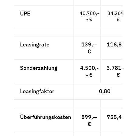
UPE
40.780,-
34.269,--
- €
€
Leasingrate
139,--
116,81 €
€
Sonderzahlung
4.500,-
3.781,51
- €
€
Leasingfaktor
0,80
Überführungskosten
899,--
755,46 €
€