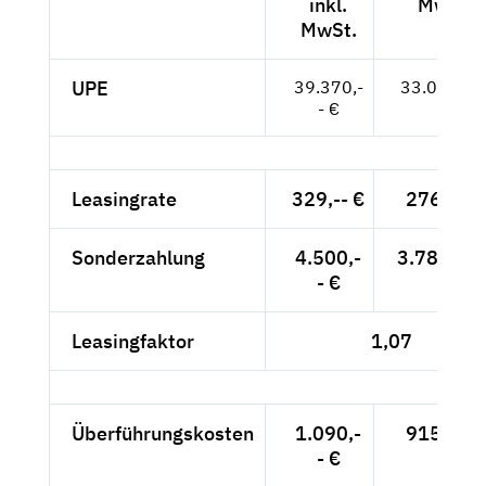
inkl.
MwSt.
MwSt.
UPE
39.370,-
33.084,-- 
- €
Leasingrate
329,-- €
276,47 
Sonderzahlung
4.500,-
3.781,51 
- €
Leasingfaktor
1,07
Überführungskosten
1.090,-
915,97 
- €