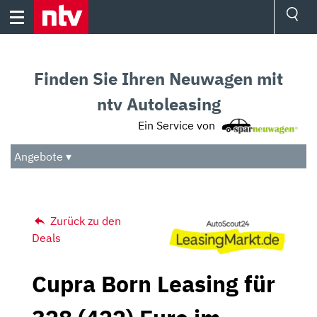
Skip
to
content
Ressorts
Sport
Finden Sie Ihren Neuwagen mit
Börse
Wetter
ntv Autoleasing
TV
Ein Service von
Video
Audio
Angebote ▾
Das Beste
Zurück zu den
Deals
Cupra Born Leasing für