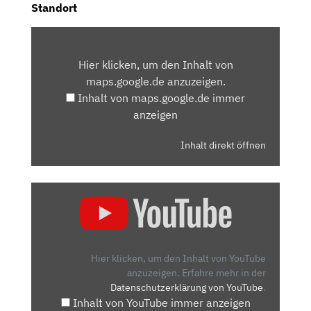
Standort
INHALT
VON
Hier klicken, um den Inhalt von
MAPS.GOOGLE.DE
maps.google.de anzuzeigen.
ANZEIGEN
Inhalt von maps.google.de immer
anzeigen
Inhalt direkt öffnen
„CUPRA
BORN:
WAS
KANN
DER
Hier klicken, um den Inhalt von YouTube
SPORTLICHE
anzuzeigen.
Erfahre mehr in der
Datenschutzerklärung von YouTube
.
ELEKTRO-
Inhalt von YouTube immer anzeigen
SPANIER?