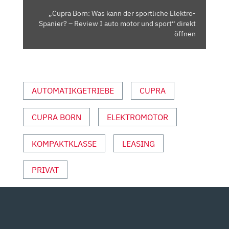
–
„Cupra Born: Was kann der sportliche Elektro-
REVIEW
Spanier? – Review I auto motor und sport“ direkt
I
öffnen
AUTO
MOTOR
UND
SPORT“
AUTOMATIKGETRIEBE
CUPRA
VON
YOUTUBE
CUPRA BORN
ELEKTROMOTOR
ANZEIGEN
KOMPAKTKLASSE
LEASING
PRIVAT