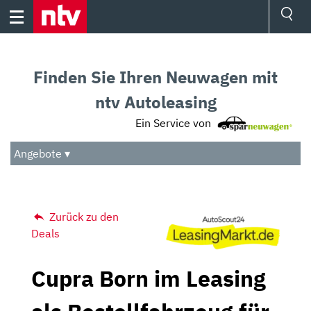
Skip
to
content
Ressorts
Sport
Finden Sie Ihren Neuwagen mit
Börse
Wetter
ntv Autoleasing
TV
Ein Service von
Video
Audio
Angebote ▾
Das Beste
Zurück zu den
Deals
Cupra Born im Leasing