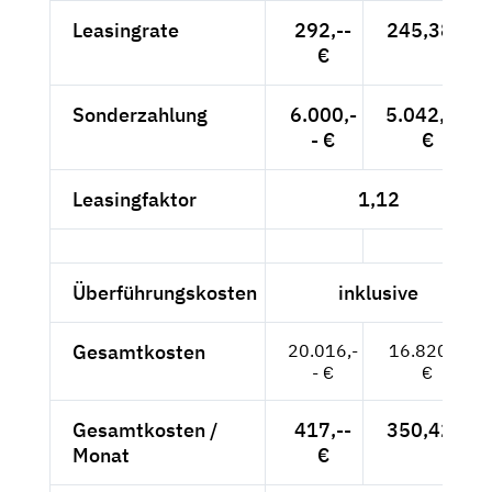
Leasingrate
292,--
245,38 €
€
Sonderzahlung
6.000,-
5.042,02
- €
€
Leasingfaktor
1,12
Überführungskosten
inklusive
Gesamtkosten
20.016,-
16.820,--
- €
€
Gesamtkosten /
417,--
350,42 €
Monat
€