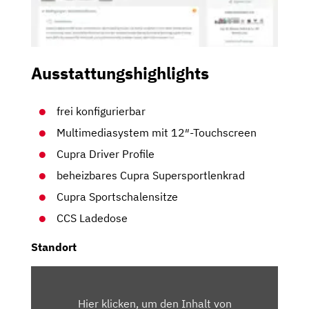
Ausstattungshighlights
frei konfigurierbar
Multimediasystem mit 12″-Touchscreen
Cupra Driver Profile
beheizbares Cupra Supersportlenkrad
Cupra Sportschalensitze
CCS Ladedose
Standort
INHALT
VON
Hier klicken, um den Inhalt von
MAPS.GOOGLE.DE