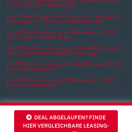
💥 Kia Sportage im Leasing als Vorlauffahrzeug
für 271 Euro im Monat brutto
Land Rover Range Rover Evoque im Leasing als
Neuwagen für 399 Euro im Monat brutto
Cupra Raval im Leasing als Neuwagen für 149
[316] Euro im Monat brutto
Audi Q4 e-tron im Leasing als Bestellfahrzeug für
549 Euro im Monat brutto [Eroberung]
💥 VW Golf im Leasing als Bestellfahrzeug für 87
Euro im Monat netto
Cupra Born im Leasing als Neuwagen für 342
Euro im Monat brutto
Themen
DEAL ABGELAUFEN? FINDE
HIER VERGLEICHBARE LEASING-