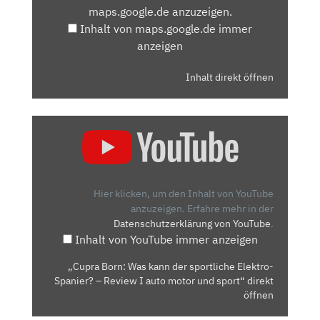
maps.google.de anzuzeigen.
ANZEIGEN
Inhalt von maps.google.de immer
anzeigen
Inhalt direkt öffnen
„CUPRA
BORN:
WAS
KANN
DER
Hier klicken, um den Inhalt von YouTube
SPORTLICHE
anzuzeigen.
Erfahre mehr in der
Datenschutzerklärung von YouTube
.
ELEKTRO-
Inhalt von YouTube immer anzeigen
SPANIER?
–
„Cupra Born: Was kann der sportliche Elektro-
REVIEW
Spanier? – Review I auto motor und sport“ direkt
I
öffnen
AUTO