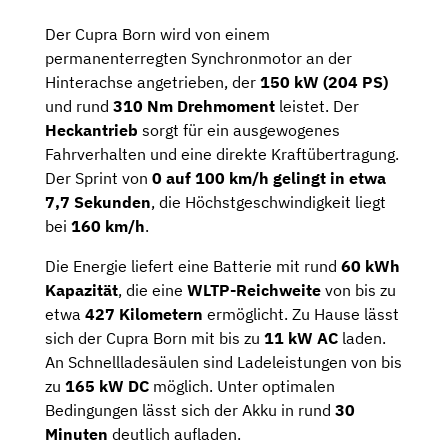
Der Cupra Born wird von einem
permanenterregten Synchronmotor an der
Hinterachse angetrieben, der
150 kW (204 PS)
und rund
310 Nm Drehmoment
leistet. Der
Heckantrieb
sorgt für ein ausgewogenes
Fahrverhalten und eine direkte Kraftübertragung.
Der Sprint von
0 auf 100 km/h gelingt in etwa
7,7 Sekunden
, die Höchstgeschwindigkeit liegt
bei
160 km/h
.
Die Energie liefert eine Batterie mit rund
60 kWh
Kapazität
, die eine
WLTP-Reichweite
von bis zu
etwa
427 Kilometern
ermöglicht. Zu Hause lässt
sich der Cupra Born mit bis zu
11 kW AC
laden.
An Schnellladesäulen sind Ladeleistungen von bis
zu
165 kW DC
möglich. Unter optimalen
Bedingungen lässt sich der Akku in rund
30
Minuten
deutlich aufladen.