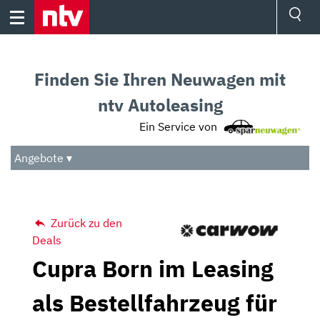
Skip
to
content
Ressorts
Sport
Finden Sie Ihren Neuwagen mit
Börse
Wetter
ntv Autoleasing
TV
Ein Service von
Video
Audio
Angebote ▾
Das Beste
Zurück zu den
Deals
Cupra Born im Leasing
als Bestellfahrzeug für