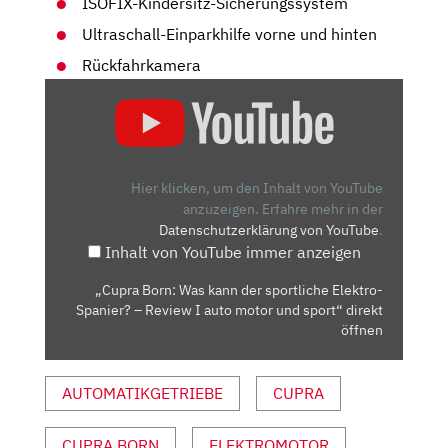
ISOFIX-Kindersitz-Sicherungssystem
Ultraschall-Einparkhilfe vorne und hinten
Rückfahrkamera
„CUPRA
BORN:
WAS
KANN
DER
Hier klicken, um den Inhalt von YouTube
SPORTLICHE
anzuzeigen.
Erfahre mehr in der
Datenschutzerklärung von YouTube
.
ELEKTRO-
Inhalt von YouTube immer anzeigen
SPANIER?
–
„Cupra Born: Was kann der sportliche Elektro-
REVIEW
Spanier? – Review I auto motor und sport“ direkt
I
öffnen
AUTO
MOTOR
AUTOMATIKGETRIEBE
CUPRA
UND
SPORT“
CUPRA BORN
ELEKTROMOTOR