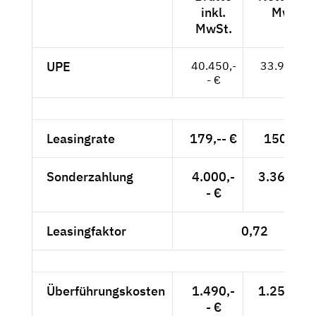
inkl.
MwSt.
MwSt.
UPE
40.450,-
33.992,-- 
- €
Leasingrate
179,-- €
150,42 
Sonderzahlung
4.000,-
3.361,34 
- €
Leasingfaktor
0,72
Überführungskosten
1.490,-
1.252,10 
- €