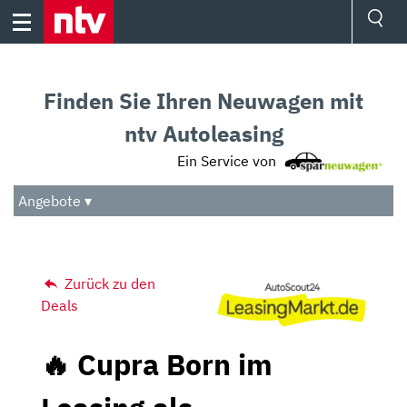
Skip
to
content
Ressorts
Sport
Finden Sie Ihren Neuwagen mit
Börse
Wetter
ntv Autoleasing
TV
Ein Service von
Video
Audio
Angebote ▾
Das Beste
Zurück zu den
Deals
🔥 Cupra Born im