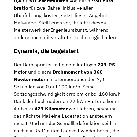
0,47
und
Gesamtkosten
von nur
5.930 Euro
brutto
für zwei Jahre, inklusive aller
Überführungskosten, setzt dieses Angebot
Maßstäbe. Stellt euch vor, ihr fahrt dieses
Meisterwerk der Ingenieurskunst, während
andere noch mit veralteter Technologie hadern.
Dynamik, die begeistert
Der Born sprintet mit einem kräftigen
231-PS-
Motor
und einem
Drehmoment von 360
Newtonmetern
in atemberaubenden 7,0
Sekunden von 0 auf 100 km/h. Seine
Spitzengeschwindigkeit erreicht er bei 160 km/h.
Dank der hochmodernen 77 kWh Batterie könnt
ihr bis zu
421 Kilometer
weit fahren, bevor ihr
das nächste Mal eine Ladestation ansteuern
müsst. Und mit der Schnellladefunktion seid ihr
nach nur 35 Minuten Ladezeit wieder bereit, die