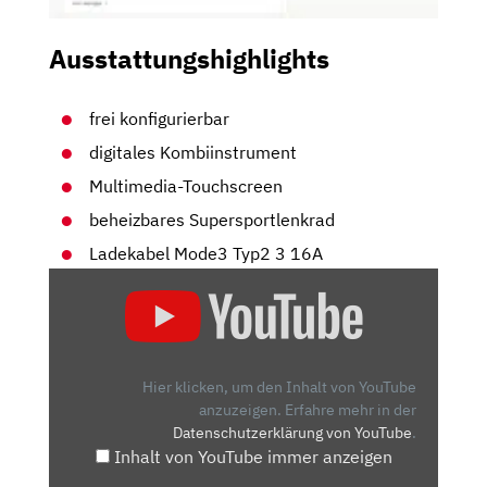
Ausstattungshighlights
frei konfigurierbar
digitales Kombiinstrument
Multimedia-Touchscreen
beheizbares Supersportlenkrad
Ladekabel Mode3 Typ2 3 16A
„CUPRA
BORN:
WAS
KANN
DER
Hier klicken, um den Inhalt von YouTube
SPORTLICHE
anzuzeigen.
Erfahre mehr in der
Datenschutzerklärung von YouTube
.
ELEKTRO-
Inhalt von YouTube immer anzeigen
SPANIER?