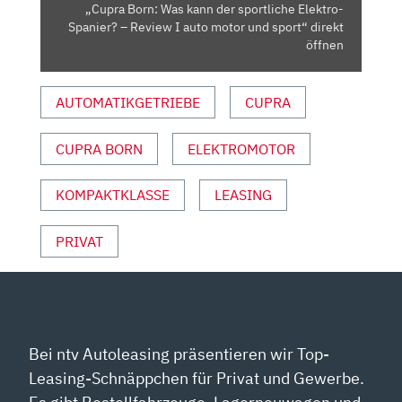
–
„Cupra Born: Was kann der sportliche Elektro-
REVIEW
Spanier? – Review I auto motor und sport“ direkt
I
öffnen
AUTO
MOTOR
AUTOMATIKGETRIEBE
CUPRA
UND
SPORT“
CUPRA BORN
ELEKTROMOTOR
VON
YOUTUBE
ANZEIGEN
KOMPAKTKLASSE
LEASING
PRIVAT
Bei ntv Autoleasing präsentieren wir Top-
Leasing-Schnäppchen für Privat und Gewerbe.