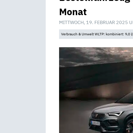
Monat
MITTWOCH, 19. FEBRUAR 2025 U
Verbrauch & Umwelt WLTP: kombiniert: 9,0 l