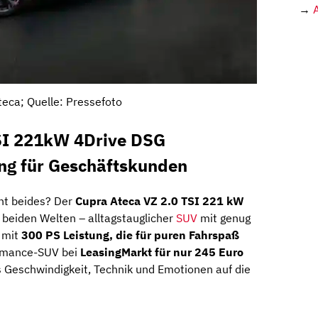
→
teca; Quelle: Pressefoto
SI 221kW 4Drive DSG
ing für Geschäftskunden
ht beides? Der
Cupra Ateca VZ 2.0 TSI 221 kW
 beiden Welten – alltagstauglicher
SUV
mit genug
 mit
300 PS Leistung, die für puren Fahrspaß
formance-SUV bei
LeasingMarkt für nur 245 Euro
s Geschwindigkeit, Technik und Emotionen auf die