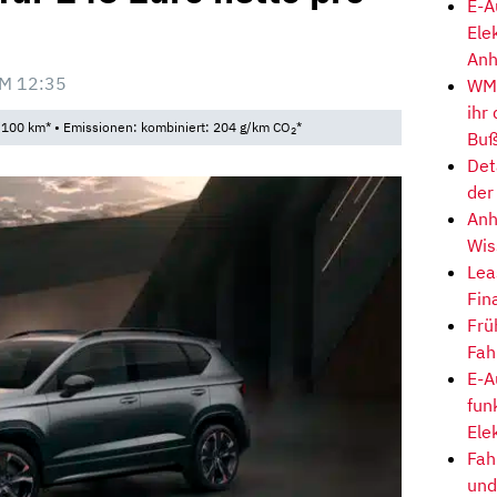
E-A
Ele
Anh
M 12:35
WM-
ihr
/100 km* • Emissionen: kombiniert: 204 g/km CO
*
2
Buß
Det
der
Anh
Wis
Lea
Fin
Frü
Fah
E-A
fun
Ele
Fah
und