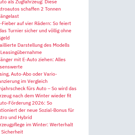
uto als Zugfahrzeug: Diese
ktroautos schaffen 2 Tonnen
ängelast
Fieber auf vier Rädern: So feiert
 das Turnier sicher und völlig ohne
geld
aillierte Darstellung des Modells
 Leasingübernahme
änger mit E-Auto ziehen: Alles
senswerte
sing, Auto-Abo oder Vario-
anzierung im Vergleich
hjahrscheck fürs Auto – So wird das
rzeug nach dem Winter wieder fit
uto-Förderung 2026: So
ktioniert der neue Sozial-Bonus für
ktro und Hybrid
rzeugpflege im Winter: Werterhalt
 Sicherheit