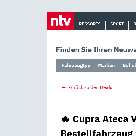
Skip
to
RESSORTS
SPORT
content
Finden Sie Ihren Neuwa
Fahrzeugtyp
Marken
Belie
Zurück zu den Deals
🔥 Cupra Ateca V
Bestellfahrzeug 