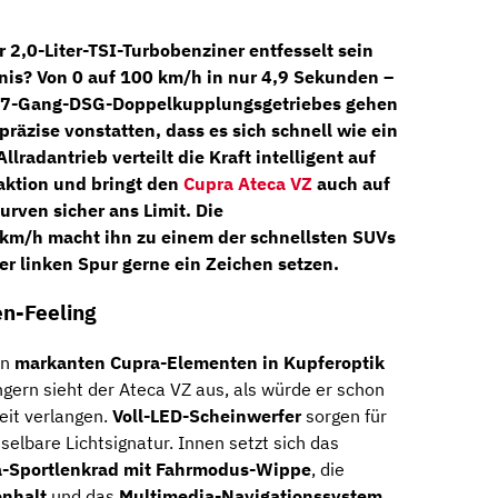
er
2,0-Liter-TSI-Turbobenziner
entfesselt sein
bnis?
Von 0 auf 100 km/h in nur 4,9 Sekunden
–
7-Gang-DSG-Doppelkupplungsgetriebes
gehen
räzise vonstatten, dass es sich schnell wie ein
Allradantrieb
verteilt die Kraft intelligent auf
raktion und bringt den
Cupra Ateca VZ
auch auf
rven sicher ans Limit. Die
 km/h
macht ihn zu einem der schnellsten SUVs
 der linken Spur gerne ein Zeichen setzen.
n-Feeling
en
markanten Cupra-Elementen in Kupferoptik
ern sieht der Ateca VZ aus, als würde er schon
it verlangen.
Voll-LED-Scheinwerfer
sorgen für
selbare Lichtsignatur.
Innen setzt sich das
-Sportlenkrad mit Fahrmodus-Wippe
, die
enhalt
und das
Multimedia-Navigationssystem