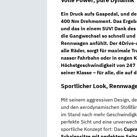
Volle Power, pure Dynamik
Ein Druck aufs Gaspedal, und d
400 Nm Drehmoment
. Das Erge
und das in einem SUV! Dank des
die Gangwechsel so schnell und p
Rennwagen anfühlt.
Der
4Drive-
alle Räder, sorgt für maximale T
nasser Fahrbahn oder in engen Ku
Höchstgeschwindigkeit von 247
seiner Klasse – für alle, die auf
Sportlicher Look, Rennwage
Mit seinem aggressiven Design, d
und den aerodynamischen Stoßfäng
im Stand nach mehr Geschwindigke
perfekte Sicht und eine unverwech
sportliche Konzept fort: Das
Cupra
Schalensitze mit perfektem Seit