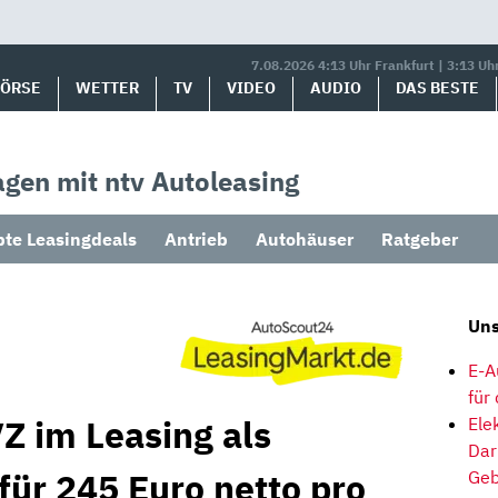
7.08.2026 4:13 Uhr Frankfurt | 3:13 Uh
BÖRSE
WETTER
TV
VIDEO
AUDIO
DAS BESTE
gen mit ntv Autoleasing
bte Leasingdeals
Antrieb
Autohäuser
Ratgeber
Uns
E-A
für
Z im Leasing als
Ele
Dar
für 245 Euro netto pro
Geb