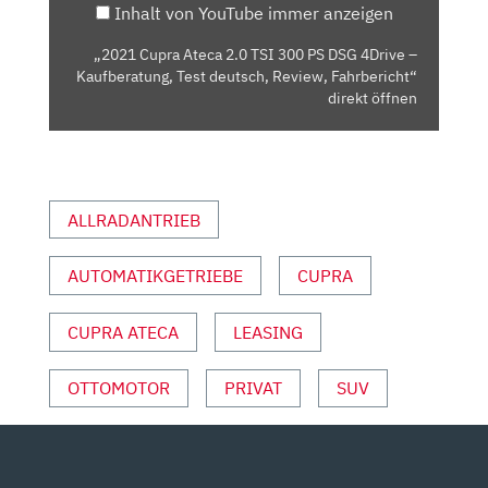
Inhalt von YouTube immer anzeigen
DSG
4DRIVE
„2021 Cupra Ateca 2.0 TSI 300 PS DSG 4Drive –
–
Kaufberatung, Test deutsch, Review, Fahrbericht“
KAUFBERATUNG,
direkt öffnen
TEST
DEUTSCH,
REVIEW,
FAHRBERICHT“
ALLRADANTRIEB
VON
YOUTUBE
AUTOMATIKGETRIEBE
CUPRA
ANZEIGEN
CUPRA ATECA
LEASING
OTTOMOTOR
PRIVAT
SUV