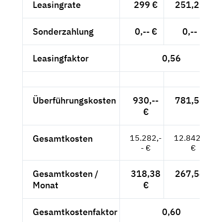
Leasingrate
299 €
251,26 €
Sonderzahlung
0,-- €
0,-- €
Leasingfaktor
0,56
Überführungskosten
930,--
781,51 €
€
Gesamtkosten
15.282,-
12.842,02
- €
€
Gesamtkosten /
318,38
267,54 €
Monat
€
Gesamtkostenfaktor
0,60