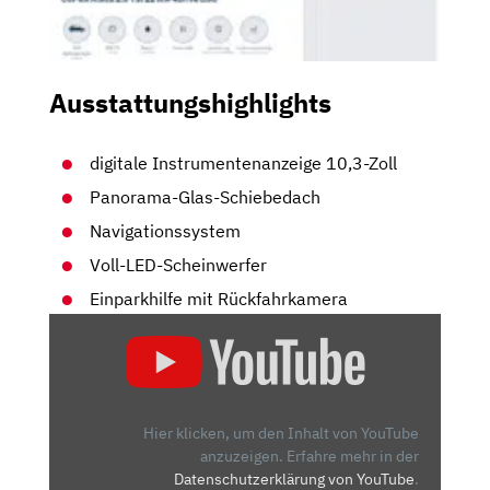
Ausstattungshighlights
digitale Instrumentenanzeige 10,3-Zoll
Panorama-Glas-Schiebedach
Navigationssystem
Voll-LED-Scheinwerfer
Einparkhilfe mit Rückfahrkamera
„2021
CUPRA
ATECA
2.0
TSI
Hier klicken, um den Inhalt von YouTube
300
anzuzeigen.
Erfahre mehr in der
Datenschutzerklärung von YouTube
.
PS