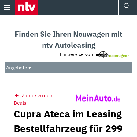
Skip
to
content
Ressorts
Sport
Finden Sie Ihren Neuwagen mit
Börse
Wetter
ntv Autoleasing
TV
Ein Service von
Video
Audio
Angebote ▾
Das Beste
Zurück zu den
Deals
Cupra Ateca im Leasing
Bestellfahrzeug für 299