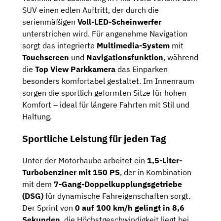
SUV einen edlen Auftritt, der durch die
serienmäßigen
Voll-LED-Scheinwerfer
unterstrichen wird. Für angenehme Navigation
sorgt das integrierte
Multimedia-System
mit
Touchscreen
und
Navigationsfunktion
, während
die
Top View Parkkamera
das Einparken
besonders komfortabel gestaltet. Im Innenraum
sorgen die sportlich geformten Sitze für hohen
Komfort – ideal für längere Fahrten mit Stil und
Haltung.
Sportliche Leistung für jeden Tag
Unter der Motorhaube arbeitet ein
1,5-Liter-
Turbobenziner mit 150 PS
, der in Kombination
mit dem
7-Gang-Doppelkupplungsgetriebe
(DSG)
für dynamische Fahreigenschaften sorgt.
Der Sprint von
0 auf 100 km/h gelingt in 8,6
Sekunden
, die Höchstgeschwindigkeit liegt bei