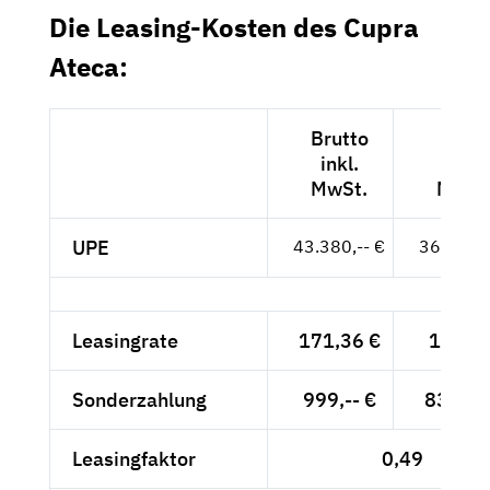
Die Leasing-Kosten des Cupra
Ateca:
Brutto
Nett
inkl.
exkl.
MwSt.
MwSt
UPE
43.380,-- €
36.454,-
Leasingrate
171,36 €
144,--
Sonderzahlung
999,-- €
839,50
Leasingfaktor
0,49