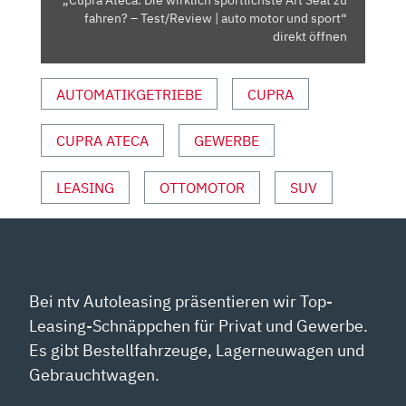
–
fahren? – Test/Review | auto motor und sport“
TEST/REVIEW
direkt öffnen
|
AUTO
AUTOMATIKGETRIEBE
CUPRA
MOTOR
UND
CUPRA ATECA
GEWERBE
SPORT“
VON
YOUTUBE
LEASING
OTTOMOTOR
SUV
ANZEIGEN
Bei ntv Autoleasing präsentieren wir Top-
Leasing-Schnäppchen für Privat und Gewerbe.
Es gibt Bestellfahrzeuge, Lagerneuwagen und
Gebrauchtwagen.