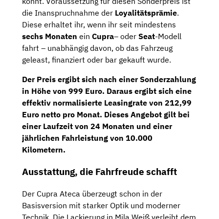
könnt. Voraussetzung für diesen Sonderpreis ist
die Inanspruchnahme der
Loyalitätsprämie
.
Diese erhaltet ihr, wenn ihr seit mindestens
sechs Monaten
ein
Cupra
– oder
Seat
-Modell
fahrt – unabhängig davon, ob das Fahrzeug
geleast, finanziert oder bar gekauft wurde.
Der Preis ergibt sich nach einer Sonderzahlung
in Höhe von 999 Euro. Daraus ergibt sich eine
effektiv
normalisierte Leasingrate von 212,99
Euro netto
pro Monat. Dieses Angebot gilt bei
einer Laufzeit von
24 Monaten
und einer
jährlichen Fahrleistung von
10.000
Kilometern
.
Ausstattung, die Fahrfreude schafft
Der Cupra Ateca überzeugt schon in der
Basisversion mit starker Optik und moderner
Technik. Die Lackierung in Mila Weiß verleiht dem