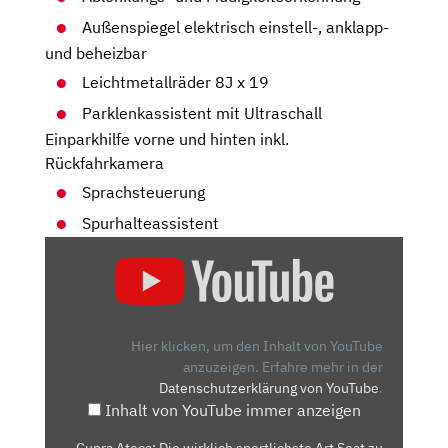
Außenspiegel elektrisch einstell-, anklapp-
und beheizbar
Leichtmetallräder 8J x 19
Parklenkassistent mit Ultraschall
Einparkhilfe vorne und hinten inkl.
Rückfahrkamera
Sprachsteuerung
Spurhalteassistent
„CUPRA
ATECA:
DIE
WIRKLICH
SPORTLICHSTE
Hier klicken, um den Inhalt von YouTube
ART
anzuzeigen.
Erfahre mehr in der
Datenschutzerklärung von YouTube
.
SEAT
Inhalt von YouTube immer anzeigen
ZU
FAHREN?
„Cupra Ateca: Die wirklich sportlichste Art Seat zu