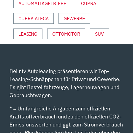
AUTOMATIKGETRIEBE
CUPRA
MOTOR
UND
CUPRA ATECA
GEWERBE
SPORT“
VON
YOUTUBE
LEASING
OTTOMOTOR
SUV
ANZEIGEN
Bei ntv Autoleasing präsentieren wir Top-
Leasing-Schnäppchen für Privat und Gewerbe.
Es gibt Bestellfahrzeuge, Lagerneuwagen und
Gebrauchtwagen.
* = Umfangreiche Angaben zum offiziellen
Kraftstoffverbrauch und zu den offiziellen CO2-
Emissionswerten und ggf. zum Stromverbrauch
neuer Pkw können Sie dem Leitfaden über den