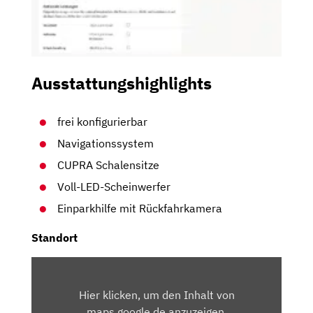
Ausstattungshighlights
frei konfigurierbar
Navigationssystem
CUPRA Schalensitze
Voll-LED-Scheinwerfer
Einparkhilfe mit Rückfahrkamera
Standort
INHALT
VON
Hier klicken, um den Inhalt von
MAPS.GOOGLE.DE
maps.google.de anzuzeigen.