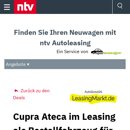
Skip
to
content
Ressorts
Sport
Finden Sie Ihren Neuwagen mit
Börse
Wetter
ntv Autoleasing
TV
Ein Service von
Video
Audio
Angebote ▾
Das Beste
Zurück zu den
Deals
Cupra Ateca im Leasing