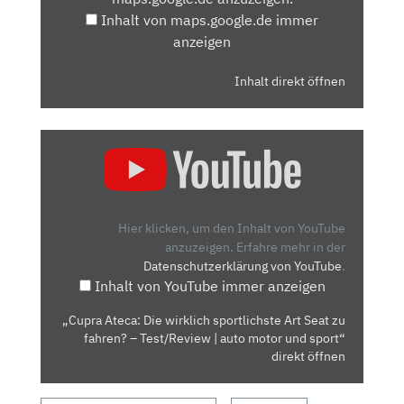
ANZEIGEN
Inhalt von maps.google.de immer
anzeigen
Inhalt direkt öffnen
„CUPRA
ATECA:
DIE
WIRKLICH
SPORTLICHSTE
Hier klicken, um den Inhalt von YouTube
ART
anzuzeigen.
Erfahre mehr in der
Datenschutzerklärung von YouTube
.
SEAT
Inhalt von YouTube immer anzeigen
ZU
FAHREN?
„Cupra Ateca: Die wirklich sportlichste Art Seat zu
–
fahren? – Test/Review | auto motor und sport“
TEST/REVIEW
direkt öffnen
|
AUTO