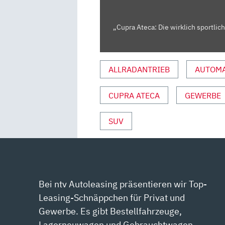
FAHREN?
–
TEST/REVIEW
„Cupra Ateca: Die wirklich sportlic
|
AUTO
MOTOR
ALLRADANTRIEB
AUTOMA
UND
SPORT“
CUPRA ATECA
GEWERBE
VON
YOUTUBE
SUV
ANZEIGEN
Bei ntv Autoleasing präsentieren wir Top-
Leasing-Schnäppchen für Privat und
Gewerbe. Es gibt Bestellfahrzeuge,
Lagerneuwagen und Gebrauchtwagen.