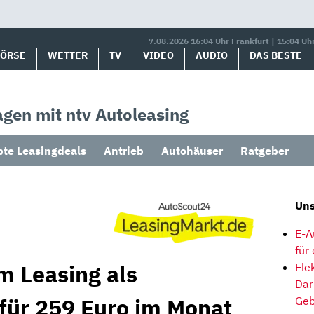
7.08.2026 16:04 Uhr Frankfurt | 15:04 Uh
BÖRSE
WETTER
TV
VIDEO
AUDIO
DAS BESTE
gen mit ntv Autoleasing
bte Leasingdeals
Antrieb
Autohäuser
Ratgeber
Uns
E-A
für
m Leasing als
Ele
Dar
 für 259 Euro im Monat
Geb