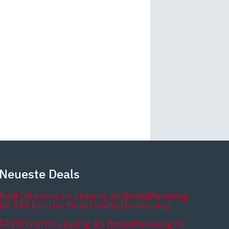
Neueste Deals
Audi Q4 e-tron im Leasing als Bestellfahrzeug
für 549 Euro im Monat brutto [Eroberung]
💥 VW Golf im Leasing als Bestellfahrzeug für