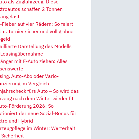
uto als Zugfahrzeug: Diese
ktroautos schaffen 2 Tonnen
ängelast
Fieber auf vier Rädern: So feiert
 das Turnier sicher und völlig ohne
geld
aillierte Darstellung des Modells
 Leasingübernahme
änger mit E-Auto ziehen: Alles
senswerte
sing, Auto-Abo oder Vario-
anzierung im Vergleich
hjahrscheck fürs Auto – So wird das
rzeug nach dem Winter wieder fit
uto-Förderung 2026: So
ktioniert der neue Sozial-Bonus für
ktro und Hybrid
rzeugpflege im Winter: Werterhalt
 Sicherheit