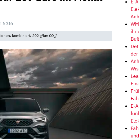
E-A
Ele
Anh
 16:06
WM-
ihr
sionen: kombiniert: 202 g/km CO
*
2
Buß
Det
der
Anh
Wis
Lea
Fin
Frü
Fah
E-A
fun
Ele
Fah
und