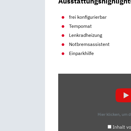
Ausstattungshighlight
frei konfigurierbar
Tempomat
Lenkradheizung
Notbremsassistent
Einparkhilfe
„CUPRA
ATECA:
DIE
WIRKLICH
SPORTLICHSTE
ART
Hier klicken, um 
SEAT
ZU
Inhalt v