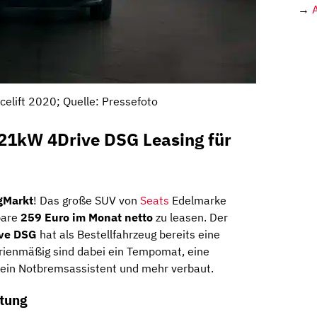
→
celift 2020; Quelle: Pressefoto
221kW 4Drive DSG Leasing für
gMarkt
! Das große SUV von
Seats
Edelmarke
bare
259 Euro im Monat netto
zu leasen. Der
ive DSG
hat als Bestellfahrzeug bereits eine
erienmäßig sind dabei ein Tempomat, eine
, ein Notbremsassistent und mehr verbaut.
stung