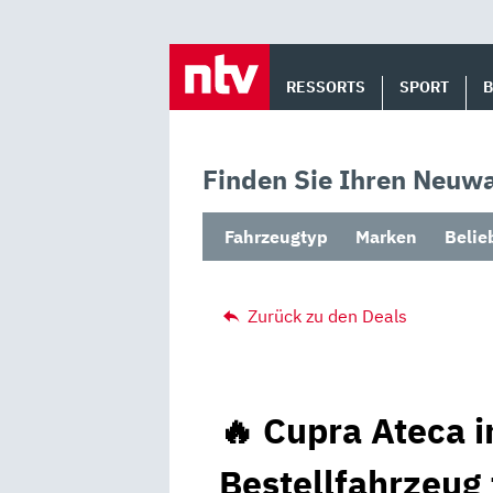
Skip
to
RESSORTS
SPORT
content
Finden Sie Ihren Neuwa
Fahrzeugtyp
Marken
Belie
Zurück zu den Deals
🔥 Cupra Ateca i
Bestellfahrzeug