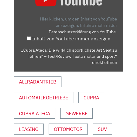
DIE
WIRKLICH
SPORTLICHSTE
Hier klicken, um den Inhalt von YouTube
ART
anzuzeigen.
Erfahre mehr in der
Datenschutzerklärung von YouTube
.
SEAT
Inhalt von YouTube immer anzeigen
ZU
FAHREN?
„Cupra Ateca: Die wirklich sportlichste Art Seat zu
–
fahren? – Test/Review | auto motor und sport“
TEST/REVIEW
direkt öffnen
|
AUTO
ALLRADANTRIEB
MOTOR
UND
AUTOMATIKGETRIEBE
CUPRA
SPORT“
VON
YOUTUBE
CUPRA ATECA
GEWERBE
ANZEIGEN
LEASING
OTTOMOTOR
SUV