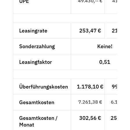
UPE
49.430,-- €
41.538,
- €
Leasingrate
253,47 €
213,-- 
Sonderzahlung
Keine!
Leasingfaktor
0,51
Überführungskosten
1.178,10 €
990,-- 
Gesamtkosten
7.261,38 €
6.102,--
Gesamtkosten /
302,56 €
254,25 
Monat