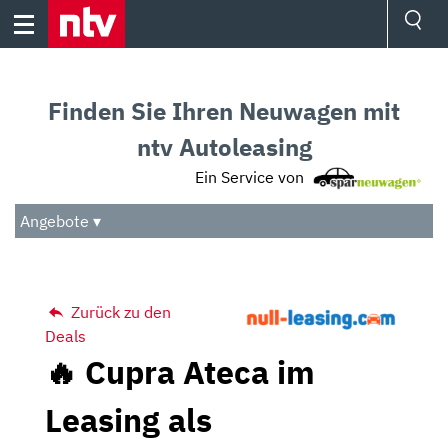
Skip
to
content
Ressorts
Sport
Finden Sie Ihren Neuwagen mit
Börse
Wetter
ntv Autoleasing
TV
Ein Service von
Video
Audio
Angebote ▾
Das Beste
Zurück zu den
Deals
🔥 Cupra Ateca im
Leasing als