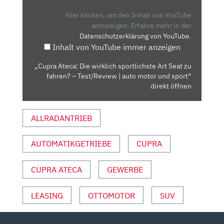
WIRKLICH
SPORTLICHSTE
Hier klicken, um den Inhalt von YouTube
ART
anzuzeigen.
Erfahre mehr in der
Datenschutzerklärung von YouTube
.
SEAT
Inhalt von YouTube immer anzeigen
ZU
FAHREN?
„Cupra Ateca: Die wirklich sportlichste Art Seat zu
–
fahren? – Test/Review | auto motor und sport“
TEST/REVIEW
direkt öffnen
|
AUTO
ALLRADANTRIEB
MOTOR
UND
AUTOMATIKGETRIEBE
CUPRA
SPORT“
VON
YOUTUBE
CUPRA ATECA
GEWERBE
ANZEIGEN
LEASING
OTTOMOTOR
SUV