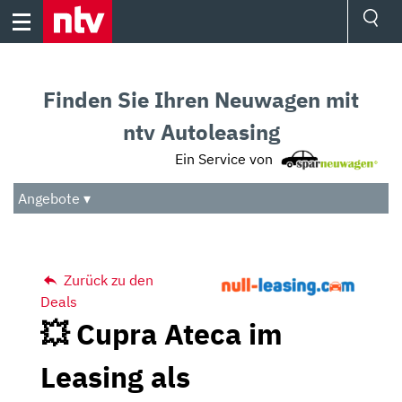
Skip
to
content
Ressorts
Sport
Finden Sie Ihren Neuwagen mit
Börse
Wetter
ntv Autoleasing
TV
Ein Service von
Video
Audio
Angebote ▾
Das Beste
Zurück zu den
Deals
💥 Cupra Ateca im
Leasing als