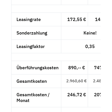
Leasingrate
172,55 €
145,-- €
Sonderzahlung
Keine!
Leasingfaktor
0,35
Überführungskosten
890,-- €
747,90 
Gesamtkosten
2.960,60 €
2.487,90 
Gesamtkosten /
246,72 €
207,32 
Monat