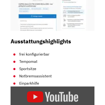
Ausstattungshighlights
frei konfigurierbar
Tempomat
Sportsitze
Notbremsassistent
Einparkhilfe
„CUPRA
ATECA:
DIE