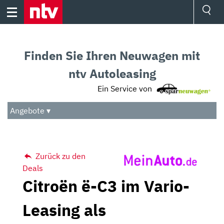
Skip
to
content
Ressorts
Sport
Finden Sie Ihren Neuwagen mit
Börse
Wetter
ntv Autoleasing
TV
Ein Service von
Video
Audio
Angebote ▾
Das Beste
Zurück zu den
Deals
Citroën ë-C3 im Vario-
Leasing als