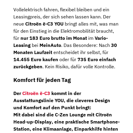
Vollelektrisch fahren, flexibel bleiben und ein
Leasingpreis, der sich sehen lassen kann. Der
neue
Citroën ë-C3 YOU
bringt alles mit, was man
für den Einstieg in die Elektromobilität braucht,
für
nur 183 Euro brutto im Monat
im
Vario-
Leasing
bei
MeinAuto
. Das Besondere: Nach
30
Monaten Laufzeit
entscheidet ihr selbst, für
14.455 Euro kaufen
oder für
735 Euro einfach
zurückgeben
. Kein Risiko, dafür volle Kontrolle.
Komfort für jeden Tag
Der
Citroën ë-C3
kommt in der
Ausstattungslinie
YOU
, die cleveres Design
und Komfort auf den Punkt bringt:
Mit dabei sind die
C-Zen Lounge
mit
Citroën
Head-up-Display
, eine praktische
Smartphone-
Station
, eine
Klimaanlage
,
Einparkhilfe hinten