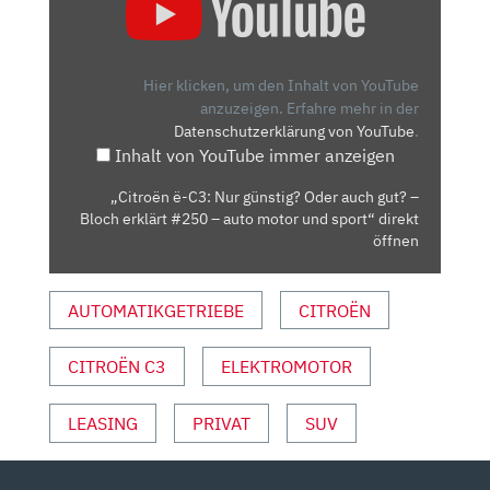
Ë-
C3:
NUR
GÜNSTIG?
Hier klicken, um den Inhalt von YouTube
ODER
anzuzeigen.
Erfahre mehr in der
Datenschutzerklärung von YouTube
.
AUCH
Inhalt von YouTube immer anzeigen
GUT?
–
„Citroën ë-C3: Nur günstig? Oder auch gut? –
BLOCH
Bloch erklärt #250 – auto motor und sport“ direkt
ERKLÄRT
öffnen
#250
–
AUTOMATIKGETRIEBE
CITROËN
AUTO
MOTOR
CITROËN C3
ELEKTROMOTOR
UND
SPORT“
VON
LEASING
PRIVAT
SUV
YOUTUBE
ANZEIGEN