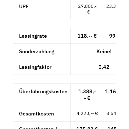
UPE
27.800,-
23.361,-- 
- €
Leasingrate
118,-- €
99,16 €
Sonderzahlung
Keine!
Leasingfaktor
0,42
Überführungskosten
1.388,-
1.166,39 
- €
Gesamtkosten
4.220,-- €
3.546,22 