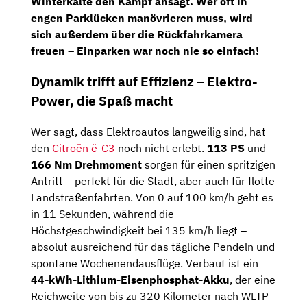
Winterkälte den Kampf ansagt. Wer oft in
engen Parklücken manövrieren muss, wird
sich außerdem über die
Rückfahrkamera
freuen – Einparken war noch nie so einfach!
Dynamik trifft auf Effizienz – Elektro-
Power, die Spaß macht
Wer sagt, dass Elektroautos langweilig sind, hat
den
Citroën ë-C3
noch nicht erlebt.
113 PS
und
166 Nm Drehmoment
sorgen für einen spritzigen
Antritt – perfekt für die Stadt, aber auch für flotte
Landstraßenfahrten. Von 0 auf 100 km/h geht es
in 11 Sekunden, während die
Höchstgeschwindigkeit bei 135 km/h liegt –
absolut ausreichend für das tägliche Pendeln und
spontane Wochenendausflüge. Verbaut ist ein
44-kWh-Lithium-Eisenphosphat-Akku
, der eine
Reichweite von bis zu 320 Kilometer nach WLTP