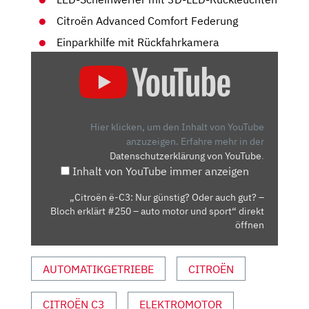
Citroën Advanced Comfort Federung
Einparkhilfe mit Rückfahrkamera
„CITROËN
Ë-
C3:
NUR
GÜNSTIG?
Hier klicken, um den Inhalt von YouTube
ODER
anzuzeigen.
Erfahre mehr in der
Datenschutzerklärung von YouTube
.
AUCH
Inhalt von YouTube immer anzeigen
GUT?
–
„Citroën ë-C3: Nur günstig? Oder auch gut? –
BLOCH
Bloch erklärt #250 – auto motor und sport“ direkt
ERKLÄRT
öffnen
#250
–
AUTOMATIKGETRIEBE
CITROËN
AUTO
MOTOR
CITROËN C3
ELEKTROMOTOR
UND