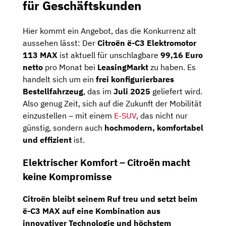
für Geschäftskunden
Hier kommt ein Angebot, das die Konkurrenz alt
aussehen lässt: Der
Citroën ë-C3 Elektromotor
113 MAX
ist aktuell für unschlagbare
99,16 Euro
netto
pro Monat bei
LeasingMarkt
zu haben. Es
handelt sich um ein
frei konfigurierbares
Bestellfahrzeug
, das im
Juli 2025
geliefert wird.
Also genug Zeit, sich auf die Zukunft der Mobilität
einzustellen – mit einem
E-SUV
, das nicht nur
günstig, sondern auch
hochmodern, komfortabel
und effizient
ist.
Elektrischer Komfort – Citroën macht
keine Kompromisse
Citroën bleibt seinem Ruf treu und setzt beim
ë-C3 MAX auf eine Kombination aus
innovativer Technologie und höchstem