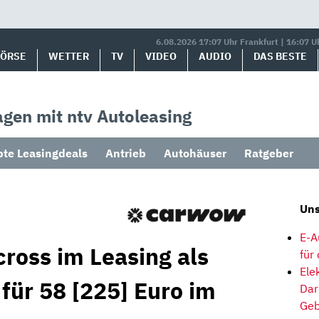
6.08.2026 17:07 Uhr Frankfurt | 16:07 U
BÖRSE
WETTER
TV
VIDEO
AUDIO
DAS BESTE
gen mit ntv Autoleasing
bte Leasingdeals
Antrieb
Autohäuser
Ratgeber
Uns
E-A
cross im Leasing als
für
Ele
für 58 [225] Euro im
Dar
Geb