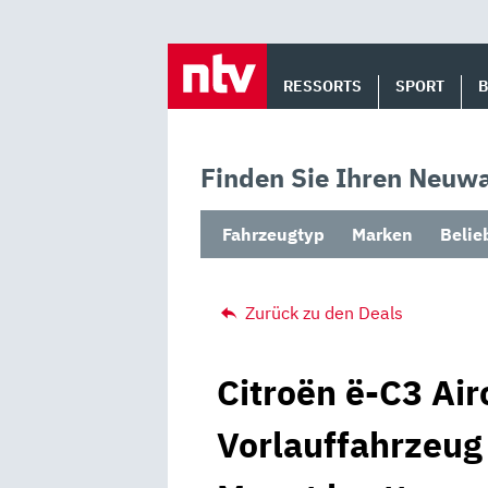
Skip
to
RESSORTS
SPORT
content
Finden Sie Ihren Neuwa
Fahrzeugtyp
Marken
Belie
Zurück zu den Deals
Citroën ë-C3 Air
Vorlauffahrzeug 