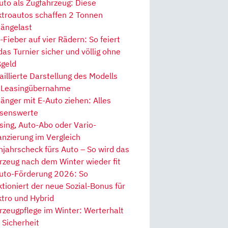
uto als Zugfahrzeug: Diese
ktroautos schaffen 2 Tonnen
ängelast
Fieber auf vier Rädern: So feiert
 das Turnier sicher und völlig ohne
geld
aillierte Darstellung des Modells
 Leasingübernahme
änger mit E-Auto ziehen: Alles
senswerte
sing, Auto-Abo oder Vario-
anzierung im Vergleich
hjahrscheck fürs Auto – So wird das
rzeug nach dem Winter wieder fit
uto-Förderung 2026: So
ktioniert der neue Sozial-Bonus für
ktro und Hybrid
rzeugpflege im Winter: Werterhalt
 Sicherheit