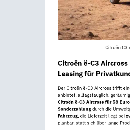
Citroën C3 
Citroën ë-C3 Aircros
Leasing für Privatkun
Der Citroën ë-C3 Aircross trifft ei
anbietet, alltagstauglich, geräumi
Citroën ë-C3 Aircross für 58 Eur
Sonderzahlung
durch die Umweltp
Fahrzeug
, die Lieferzeit liegt bei
z
planbar, statt sich über lange Prod