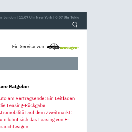
hr London | 11:07 Uhr New York | 0:07 Uhr Tokio
Ein Service von
ere Ratgeber
uto am Vertragsende: Ein Leitfaden
 die Leasing-Rückgabe
ktromobilität auf dem Zweitmarkt:
um lohnt sich das Leasing von E-
rauchtwagen