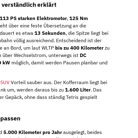
verständlich erklärt
113 PS starken Elektromotor
,
125 Nm
geht über eine feste Übersetzung an die
 dauert es etwa
13 Sekunden
, die Spitze liegt bei
tobahn völlig ausreichend. Entscheidend ist der
ie an Bord, um laut WLTP
bis zu 400 Kilometer
zu
en über Wechselstrom, unterwegs ist
DC
00 kW
möglich, damit werden Pausen planbar und
n
SUV
Vorteil sauber aus. Der Kofferraum liegt bei
bank um, werden daraus bis zu
1.600 Liter
. Das
er Gepäck, ohne dass ständig Tetris gespielt
npassen
d
5.000 Kilometer pro Jahr
ausgelegt, beides