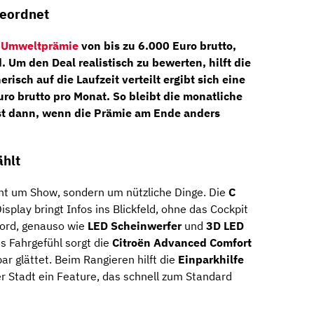
geordnet
r
Umweltprämie
von bis zu
6.000 Euro brutto
,
. Um den Deal realistisch zu bewerten, hilft die
risch auf die Laufzeit verteilt ergibt sich eine
uro brutto pro Monat
. So bleibt die monatliche
bst dann, wenn die Prämie am Ende anders
ählt
cht um Show, sondern um nützliche Dinge. Die
C
splay bringt Infos ins Blickfeld, ohne das Cockpit
Bord, genauso wie
LED Scheinwerfer
und
3D LED
es Fahrgefühl sorgt die
Citroën Advanced Comfort
ar glättet. Beim Rangieren hilft die
Einparkhilfe
er Stadt ein Feature, das schnell zum Standard