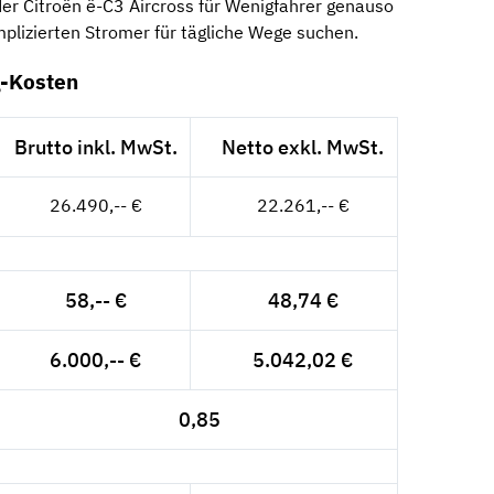
der Citroën ë-C3 Aircross für Wenigfahrer genauso
omplizierten Stromer für tägliche Wege suchen.
g-Kosten
Brutto inkl. MwSt.
Netto exkl. MwSt.
26.490,-- €
22.261,-- €
58,-- €
48,74 €
6.000,-- €
5.042,02 €
0,85