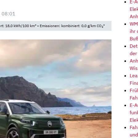
E-A
Ele
 08:01
Anh
WM-
t: 18,0 kWh/100 km* • Emissionen: kombiniert: 0,0 g/km CO
*
2
ihr
Buß
Det
der
Anh
Wis
Lea
Fin
Frü
Fah
E-A
fun
Ele
Fah
und