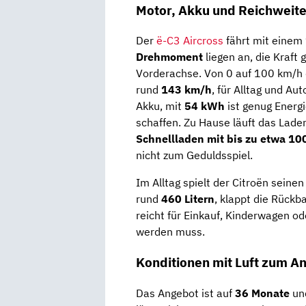
Motor, Akku und Reichweite 
Der
ë-C3 Aircross
fährt mit einem
Drehmoment
liegen an, die Kraft 
Vorderachse. Von 0 auf 100 km/h
rund
143 km/h
, für Alltag und Au
Akku, mit
54 kWh
ist genug Energ
schaffen. Zu Hause läuft das Lad
Schnellladen mit bis zu etwa 1
nicht zum Geduldsspiel.
Im Alltag spielt der Citroën seine
rund
460 Litern
, klappt die Rück
reicht für Einkauf, Kinderwagen od
werden muss.
Konditionen mit Luft zum A
Das Angebot ist auf
36 Monate
un