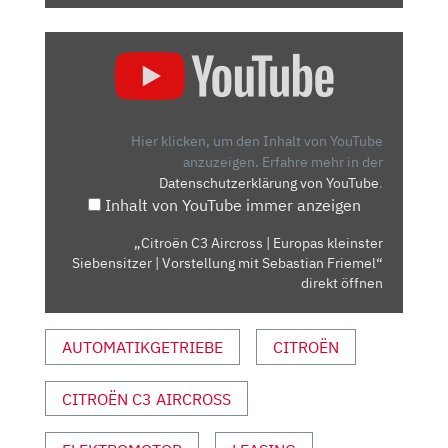
„CITROËN
C3
AIRCROSS
|
EUROPAS
Hier klicken, um den Inhalt von YouTube
KLEINSTER
anzuzeigen.
Erfahre mehr in der
Datenschutzerklärung von YouTube
.
SIEBENSITZER
Inhalt von YouTube immer anzeigen
|
VORSTELLUNG
„Citroën C3 Aircross | Europas kleinster
MIT
Siebensitzer | Vorstellung mit Sebastian Friemel“
SEBASTIAN
direkt öffnen
FRIEMEL“
VON
AUTOMATIKGETRIEBE
CITROËN
YOUTUBE
ANZEIGEN
CITROËN C3 AIRCROSS