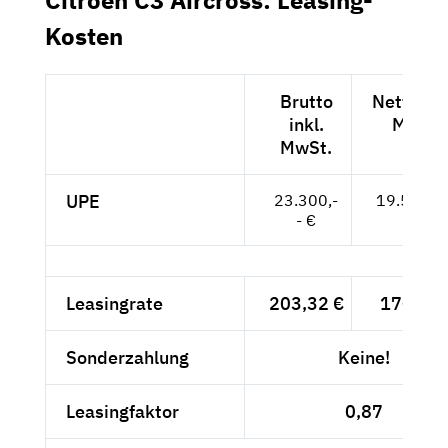
Kosten
Brutto
Netto exk
inkl.
MwSt.
MwSt.
UPE
23.300,-
19.580,--
- €
Leasingrate
203,32 €
170,86 
Sonderzahlung
Keine!
Leasingfaktor
0,87