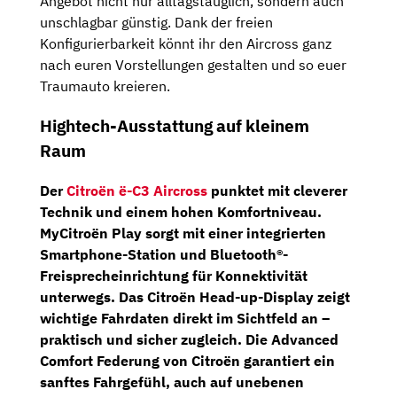
Angebot nicht nur alltagstauglich, sondern auch
unschlagbar günstig. Dank der freien
Konfigurierbarkeit könnt ihr den Aircross ganz
nach euren Vorstellungen gestalten und so euer
Traumauto kreieren.
Hightech-Ausstattung auf kleinem
Raum
Der
Citroën ë-C3 Aircross
punktet mit cleverer
Technik und einem hohen Komfortniveau.
MyCitroën Play sorgt mit einer integrierten
Smartphone-Station
und
Bluetooth®-
Freisprecheinrichtung
für Konnektivität
unterwegs. Das Citroën Head-up-Display zeigt
wichtige Fahrdaten direkt im Sichtfeld an –
praktisch und sicher zugleich. Die
Advanced
Comfort Federung
von Citroën garantiert ein
sanftes Fahrgefühl, auch auf unebenen