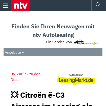
Skip
to
content
Ressorts
Sport
Finden Sie Ihren Neuwagen mit
Börse
Wetter
ntv Autoleasing
TV
Ein Service von
Video
Audio
Angebote ▾
Das Beste
Zurück zu den
Deals
💥 Citroën ë-C3