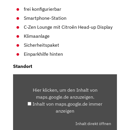
frei konfigurierbar
Smartphone-Station
C-Zen Lounge mit Citroën Head-up Display
Klimaanlage
Sicherheitspaket
Einparkhilfe hinten
Standort
INHALT
VON
Hier klicken, um den Inhalt von
MAPS.GOOGLE.DE
maps.google.de anzuzeigen.
ANZEIGEN
Inhalt von maps.google.de immer
anzeigen
Inhalt direkt öffnen