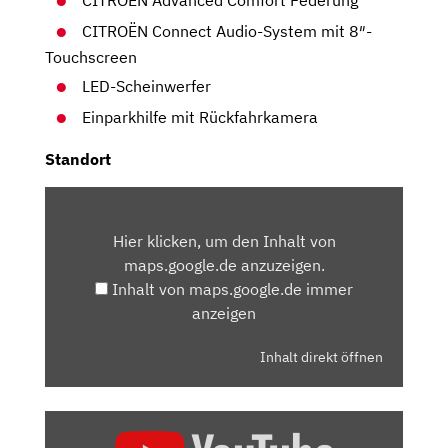
CITROËN Advanced Comfort Federung
CITROËN Connect Audio-System mit 8″-
Touchscreen
LED-Scheinwerfer
Einparkhilfe mit Rückfahrkamera
Standort
INHALT
VON
Hier klicken, um den Inhalt von
MAPS.GOOGLE.DE
maps.google.de anzuzeigen.
ANZEIGEN
Inhalt von maps.google.de immer
anzeigen
Inhalt direkt öffnen
„2020
CITROËN