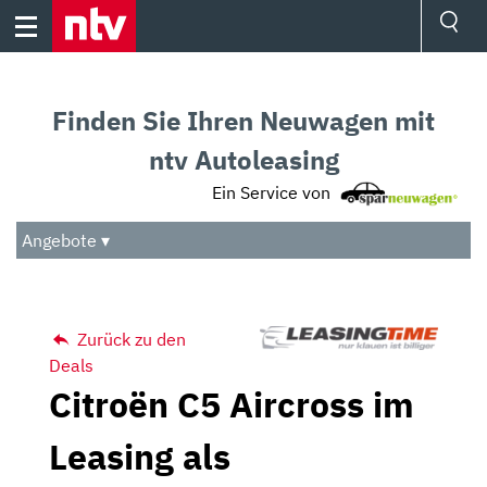
Skip
to
content
Ressorts
Sport
Finden Sie Ihren Neuwagen mit
Börse
Wetter
ntv Autoleasing
TV
Ein Service von
Video
Audio
Angebote ▾
Das Beste
Zurück zu den
Deals
Citroën C5 Aircross im
Leasing als