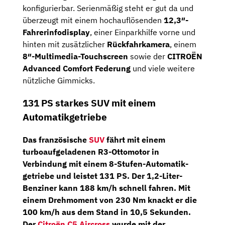
konfigurierbar. Serienmäßig steht er gut da und
überzeugt mit einem hochauflösenden
12,3″-
Fahrerinfodisplay
, einer Einparkhilfe vorne und
hinten mit zusätzlicher
Rückfahrkamera
, einem
8″-Multimedia-Touchscreen
sowie der
CITROËN
Advanced Comfort Federung
und viele weitere
nützliche Gimmicks.
131 PS starkes SUV mit einem
Automatikgetriebe
Das französische
SUV
fährt mit einem
turboaufgeladenen R3-Ottomotor in
Verbindung mit einem
8-Stufen-Automatik­
getriebe
und leistet
131 PS
. Der 1,2-Liter-
Benziner kann 188 km/h schnell fahren. Mit
einem Drehmoment von 230 Nm knackt er die
100 km/h aus dem Stand in 10,5 Sekunden.
Der
Citroën C5 Aircross
wurde mit der