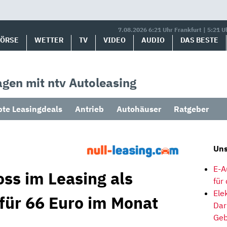
7.08.2026 6:21 Uhr Frankfurt | 5:21 U
BÖRSE
WETTER
TV
VIDEO
AUDIO
DAS BESTE
gen mit ntv Autoleasing
bte Leasingdeals
Antrieb
Autohäuser
Ratgeber
Uns
E-A
oss im Leasing als
für
Ele
 für 66 Euro im Monat
Dar
Geb