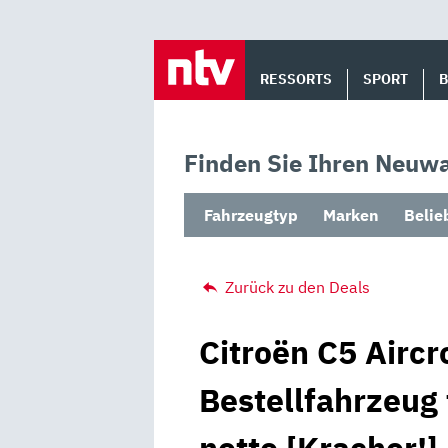
Skip
to
RESSORTS
SPORT
content
Finden Sie Ihren Neuwa
Fahrzeugtyp
Marken
Belie
Zurück zu den Deals
Citroën C5 Aircr
Bestellfahrzeug