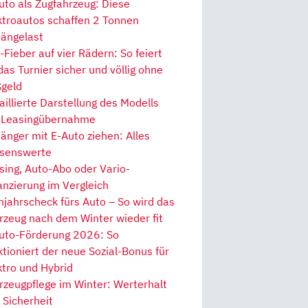
uto als Zugfahrzeug: Diese
ktroautos schaffen 2 Tonnen
ängelast
Fieber auf vier Rädern: So feiert
 das Turnier sicher und völlig ohne
geld
aillierte Darstellung des Modells
 Leasingübernahme
änger mit E-Auto ziehen: Alles
senswerte
sing, Auto-Abo oder Vario-
anzierung im Vergleich
hjahrscheck fürs Auto – So wird das
rzeug nach dem Winter wieder fit
uto-Förderung 2026: So
ktioniert der neue Sozial-Bonus für
ktro und Hybrid
rzeugpflege im Winter: Werterhalt
 Sicherheit