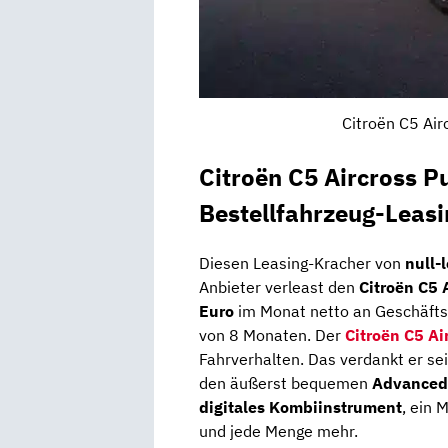
Citroën C5 Air
Citroën C5 Aircross P
Bestellfahrzeug-Leas
Diesen Leasing-Kracher von
null-
Anbieter verleast den
Citroën C5 
Euro
im Monat netto an Geschäftsk
von 8 Monaten. Der
Citroën C5 Ai
Fahrverhalten. Das verdankt er s
den äußerst bequemen
Advanced 
digitales Kombiinstrument
, ein 
und jede Menge mehr.