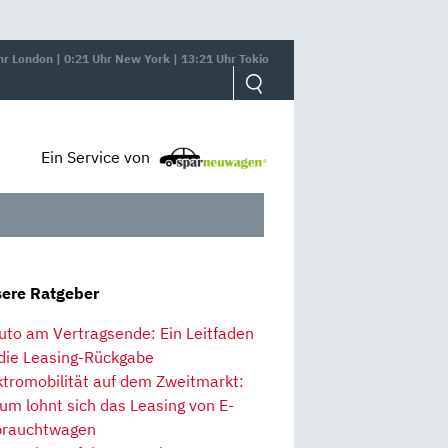
hr London | 0:21 Uhr New York | 13:21 Uhr Tokio
Ein Service von
ere Ratgeber
uto am Vertragsende: Ein Leitfaden
 die Leasing-Rückgabe
ktromobilität auf dem Zweitmarkt:
um lohnt sich das Leasing von E-
rauchtwagen