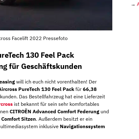
→
cross Facelift 2022 Pressefoto
ureTech 130 Feel Pack
ing für Geschäftskunden
leasing
will ich euch nicht vorenthalten! Der
Aircross PureTech 130 Feel Pack
für
66,38
unden. Das Bestellfahrzeug hat eine Lieferzeit
rcross
ist bekannt für sein sehr komfortables
einen
CITROËN Advanced Comfort Federung
und
Comfort Sitzen
. Außerdem besitzt er ein
Multimediasystem inklusive
Navigationssystem