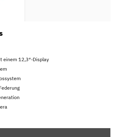
s
it einem 12,3″-Display
tem
nossystem
Federung
eneration
mera