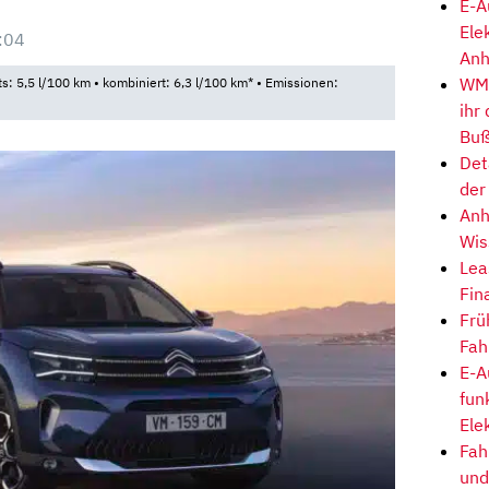
E-A
Ele
:04
Anh
WM-
ts: 5,5 l/100 km • kombiniert: 6,3 l/100 km* • Emissionen:
ihr
Buß
Det
der
Anh
Wis
Lea
Fin
Frü
Fah
E-A
fun
Ele
Fah
und