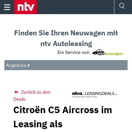
Skip
to
content
Ressorts
Sport
Finden Sie Ihren Neuwagen mit
Börse
Wetter
ntv Autoleasing
TV
Ein Service von
Video
Audio
Angebote ▾
Das Beste
Zurück zu den
Deals
Citroën C5 Aircross im
Leasing als