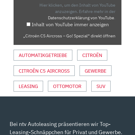
GO!
Hier klicken, um den Inhalt von YouTube
SPEZIAL“
anzuzeigen.
Erfahre mehr in der
Datenschutzerklärung von YouTube
.
VON
Inhalt von YouTube immer anzeigen
YOUTUBE
ANZEIGEN
„Citroën C5 Aircross – Go! Spezial“ direkt öffnen
AUTOMATIKGETRIEBE
CITROËN
CITROËN C5 AIRCROSS
GEWERBE
LEASING
OTTOMOTOR
SUV
Bei ntv Autoleasing präsentieren wir Top-
Leasing-Schnäppchen für Privat und Gewerbe.