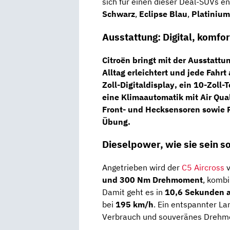
sich
für
einen
dieser
Deal-
SUVs
en
Schwarz
,
Eclipse
Blau
,
Platiniu
Ausstattung:
Digital,
komfor
Citroën
bringt
mit
der
Ausstattun
Alltag
erleichtert
und
jede
Fahrt
Zoll-
Digitaldisplay
,
ein
10-
Zoll-
T
eine
Klimaautomatik
mit
Air
Qua
Front-
und
Hecksensoren
sowie
Übung.
Dieselpower,
wie
sie
sein
so
Angetrieben
wird
der
C5
Aircross
und
300
Nm
Drehmoment
,
kombi
Damit
geht
es
in
10,6
Sekunden
bei
195
km/
h
.
Ein
entspannter
La
Verbrauch
und
souveränes
Drehm