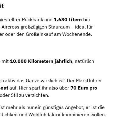
it
gestellter
Rückbank
und
1.630
Litern
bei
5
Aircross
großzügigen
Stauraum –
ideal
für
uer
oder
den
Großeinkauf
am
Wochenende.
e
mit
10.000
Kilometern
jährlich
,
natürlich
ttraktiv
das
Ganze
wirklich
ist:
Der
Marktführer
nat
auf.
Hier
spart
ihr
also
über
70
Euro
pro
oder
Stil
zu
verzichten.
ist
mehr
als
nur
ein
günstiges
Angebot,
er
ist
die
tlichkeit
und
Wohlfühlfaktor
kombinieren
wollen.