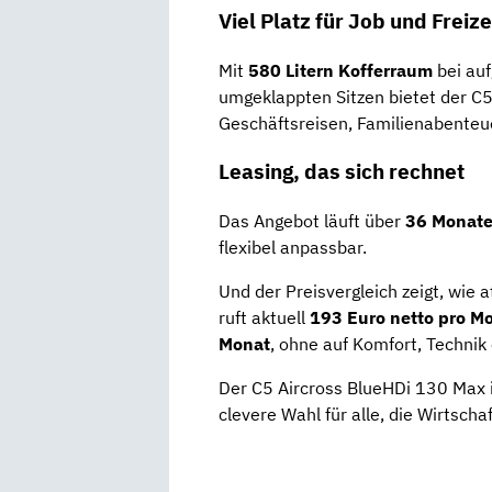
Viel
Platz
für
Job
und
Freize
Mit
580
Litern
Kofferraum
bei
auf
umgeklappten
Sitzen
bietet
der
C
Geschäftsreisen,
Familienabente
Leasing,
das
sich
rechnet
Das
Angebot
läuft
über
36
Monat
flexibel
anpassbar.
Und
der
Preisvergleich
zeigt,
wie
a
ruft
aktuell
193
Euro
netto
pro
Mo
Monat
,
ohne
auf
Komfort,
Technik
Der
C5
Aircross
BlueHDi
130
Max
clevere
Wahl
für
alle,
die
Wirtschaf