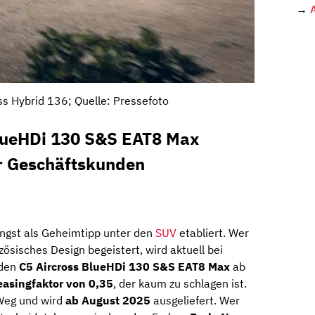
→
ss Hybrid 136; Quelle: Pressefoto
BlueHDi 130 S&S EAT8 Max
r Geschäftskunden
ängst
als
Geheimtipp
unter
den
SUV
etabliert.
Wer
nzösisches
Design
begeistert,
wird
aktuell
bei
den
C5
Aircross
BlueHDi
130
S&
S
EAT8
Max
ab
easingfaktor
von
0,35
,
der
kaum
zu
schlagen
ist.
Weg
und
wird
ab
August
2025
ausgeliefert.
Wer