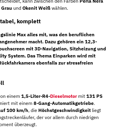
tscheidet,
kann
zwischen
den
Farben
Perla
Nera
m
Grau
und
Okenit
Weiß
wählen.
tabel,
komplett
gslinie
Max
alles
mit,
was
den
beruflichen
angenehmer
macht.
Dazu
gehören
ein
12,3-
ouchscreen
mit
3D-
Navigation
,
Sitzheizung
und
lity
System
.
Das
Thema
Einparken
wird
mit
Rückfahrkamera
ebenfalls
zur
stressfreien
ll
von
einem
1,5-
Liter-R4-
Dieselmotor
mit
131
PS
niert
mit
einem
8-
Gang-
Automatikgetriebe
.
auf
100
km/
h
,
die
Höchstgeschwindigkeit
liegt
ngstreckenläufer,
der
vor
allem
durch
niedrigen
oment
überzeugt.