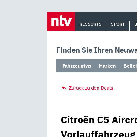
Skip
to
RESSORTS
SPORT
content
Finden Sie Ihren Neuwa
Fahrzeugtyp
Marken
Belie
Zurück zu den Deals
Citroën C5 Aircr
Vorlauffahrzeug