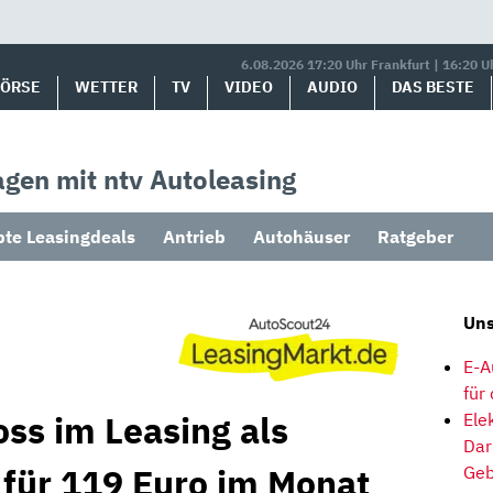
6.08.2026 17:20 Uhr Frankfurt | 16:20 U
BÖRSE
WETTER
TV
VIDEO
AUDIO
DAS BESTE
gen mit ntv Autoleasing
bte Leasingdeals
Antrieb
Autohäuser
Ratgeber
Uns
E-A
für
oss im Leasing als
Ele
Dar
 für 119 Euro im Monat
Geb