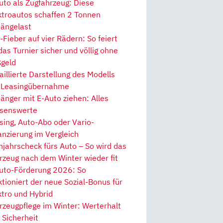
uto als Zugfahrzeug: Diese
ktroautos schaffen 2 Tonnen
ängelast
Fieber auf vier Rädern: So feiert
 das Turnier sicher und völlig ohne
geld
aillierte Darstellung des Modells
 Leasingübernahme
änger mit E-Auto ziehen: Alles
senswerte
sing, Auto-Abo oder Vario-
anzierung im Vergleich
hjahrscheck fürs Auto – So wird das
rzeug nach dem Winter wieder fit
uto-Förderung 2026: So
ktioniert der neue Sozial-Bonus für
ktro und Hybrid
rzeugpflege im Winter: Werterhalt
 Sicherheit