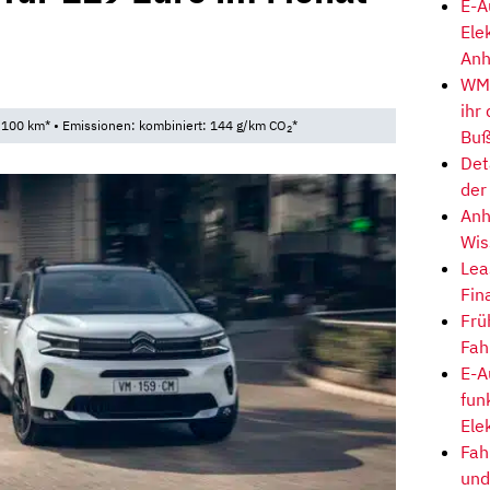
E-A
Ele
Anh
3
WM-
ihr
/100 km* • Emissionen: kombiniert: 144 g/km CO
*
2
Buß
Det
der
Anh
Wis
Lea
Fin
Frü
Fah
E-A
fun
Ele
Fah
und