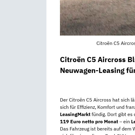
Citroën C5 Aircro
Citroën C5 Aircross 
Neuwagen-Leasing fü
Der
Citroën
C5
Aircross
hat
sich
l
sich
für
Effizienz,
Komfort
und
fra
LeasingMarkt
fündig.
Dort
gibt
es
119
Euro
netto
pro
Monat
–
ein
L
Das
Fahrzeug
ist
bereits
auf
dem