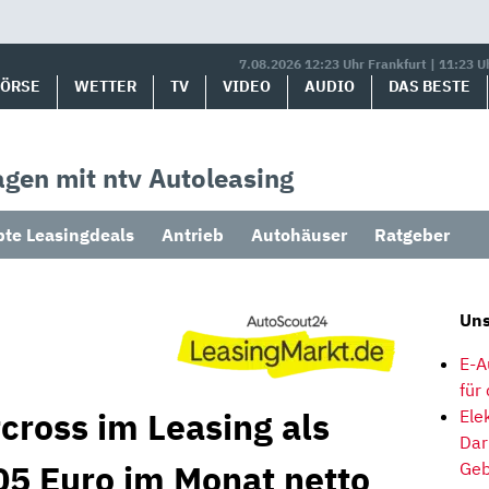
7.08.2026 12:23 Uhr Frankfurt | 11:23 U
BÖRSE
WETTER
TV
VIDEO
AUDIO
DAS BESTE
gen mit ntv Autoleasing
bte Leasingdeals
Antrieb
Autohäuser
Ratgeber
Uns
E-A
für
rcross im Leasing als
Ele
Dar
5 Euro im Monat netto
Geb