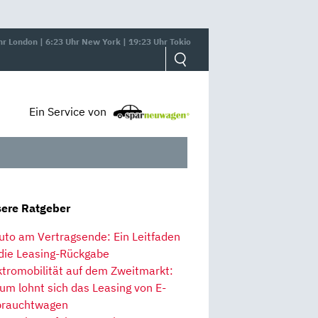
hr London | 6:23 Uhr New York | 19:23 Uhr Tokio
Ein Service von
ere Ratgeber
uto am Vertragsende: Ein Leitfaden
 die Leasing-Rückgabe
ktromobilität auf dem Zweitmarkt:
um lohnt sich das Leasing von E-
rauchtwagen