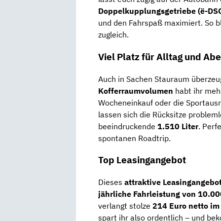
Doppelkupplungsgetriebe (ë-DS
und den Fahrspaß maximiert. So bl
zugleich.
Viel Platz für Alltag und Ab
Auch in Sachen Stauraum überzeu
Kofferraumvolumen
habt ihr mehr
Wocheneinkauf oder die Sportausr
lassen sich die Rücksitze problem
beeindruckende
1.510 Liter
. Perf
spontanen Roadtrip.
Top Leasingangebot
Dieses
attraktive Leasingangebo
jährliche Fahrleistung von 10.0
verlangt stolze
214 Euro netto im
spart ihr also ordentlich – und b