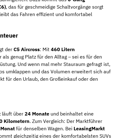
C6)
, das für geschmeidige Schaltvorgänge sorgt
eibt das Fahren effizient und komfortabel
enteuer
gt der
C5 Aircross
: Mit
460 Litern
 als genug Platz für den Alltag – sei es für den
üstung. Und wenn mal mehr Stauraum gefragt ist,
los umklappen und das Volumen erweitert sich auf
ekt für den Urlaub, den Großeinkauf oder den
t
läuft über
24 Monate
und beinhaltet eine
00 Kilometern
. Zum Vergleich: Der Marktführer
 Monat
für denselben Wagen. Bei
LeasingMarkt
ekommt gleichzeitig eines der komfortabelsten SUVs