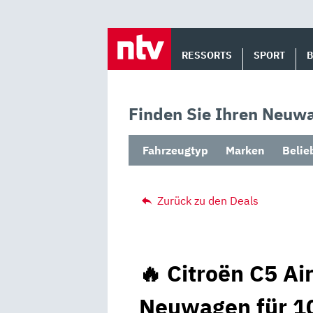
Skip
to
RESSORTS
SPORT
content
Finden Sie Ihren Neuwa
Fahrzeugtyp
Marken
Belie
Zurück zu den Deals
🔥 Citroën C5 Ai
Neuwagen für 10