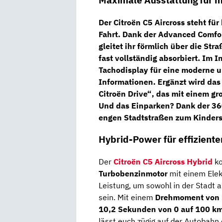
Maximale Ausstattung für 
Der
Citroën C5 Aircross
steht für
Fahrt. Dank der
Advanced Comfor
gleitet ihr förmlich über die S
fast vollständig absorbiert. Im 
Tachodisplay
für eine moderne un
Informationen. Ergänzt wird da
Citroën Drive“
, das mit einem g
Und das Einparken? Dank der
36
engen Stadtstraßen zum Kindersp
Hybrid-Power für effizient
Der
Citroën C5 Aircross Hybrid
ko
Turbobenzinmotor
mit einem Ele
Leistung, um sowohl in der Stadt a
sein. Mit einem
Drehmoment von
10,2 Sekunden von 0 auf 100 k
lässt euch zügig auf der Autobah