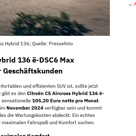
→
ss Hybrid 136; Quelle: Pressefoto
Hybrid 136 ë-DSC6 Max
r Geschäftskunden
rtablen und effizienten SUV ist, sollte jetzt
t
gibt es den
Citroën C5 Aircross Hybrid 136 ë-
 sensationelle
105,20 Euro netto pro Monat
.
 im
November 2024
verfügbar sein und kommt
 das die Wartungskosten abdeckt. Ein echtes
ie maximalen Fahrspaß und Komfort suchen.