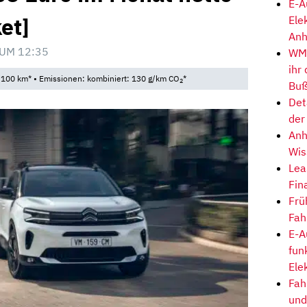
E-A
et]
Ele
Anh
 UM 12:35
WM-
ihr
/100 km* • Emissionen: kombiniert: 130 g/km CO
*
2
Buß
Det
der
Anh
Wis
Lea
Fin
Frü
Fah
E-A
fun
Ele
Fah
und