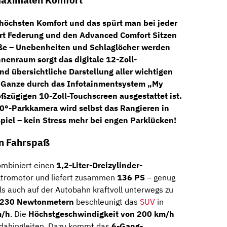
maximalen Komfort
 höchsten Komfort und das spürt man bei jeder
t Federung
und den
Advanced Comfort Sitzen
traße – Unebenheiten und Schlaglöcher werden
Innenraum sorgt das
digitale 12-Zoll-
d übersichtliche Darstellung aller wichtigen
s Ganze durch das
Infotainmentsystem „My
roßzügigen
10-Zoll-Touchscreen
ausgestattet ist.
0°-Parkkamera
wird selbst das Rangieren in
iel – kein Stress mehr bei engen Parklücken!
en Fahrspaß
mbiniert einen
1,2-Liter-Dreizylinder-
ktromotor und liefert zusammen
136 PS
– genug
ls auch auf der Autobahn kraftvoll unterwegs zu
 230 Newtonmetern
beschleunigt das
SUV
in
m/h
. Die
Höchstgeschwindigkeit von 200 km/h
n dahingleiten. Dazu kommt das
6-Gang-