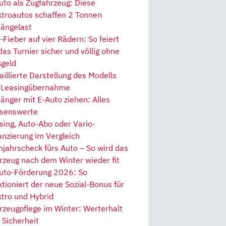
uto als Zugfahrzeug: Diese
ktroautos schaffen 2 Tonnen
ängelast
Fieber auf vier Rädern: So feiert
 das Turnier sicher und völlig ohne
geld
aillierte Darstellung des Modells
 Leasingübernahme
änger mit E-Auto ziehen: Alles
senswerte
sing, Auto-Abo oder Vario-
anzierung im Vergleich
hjahrscheck fürs Auto – So wird das
rzeug nach dem Winter wieder fit
uto-Förderung 2026: So
ktioniert der neue Sozial-Bonus für
ktro und Hybrid
rzeugpflege im Winter: Werterhalt
 Sicherheit