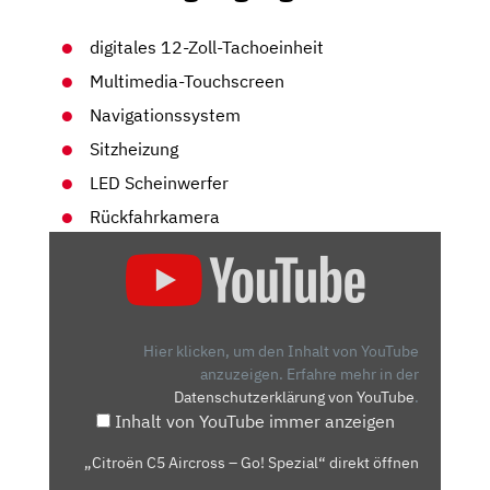
digitales 12-Zoll-Tachoeinheit
Multimedia-Touchscreen
Navigationssystem
Sitzheizung
LED Scheinwerfer
Rückfahrkamera
„CITROËN
C5
AIRCROSS
–
GO!
Hier klicken, um den Inhalt von YouTube
SPEZIAL“
anzuzeigen.
Erfahre mehr in der
Datenschutzerklärung von YouTube
.
VON
Inhalt von YouTube immer anzeigen
YOUTUBE
ANZEIGEN
„Citroën C5 Aircross – Go! Spezial“ direkt öffnen