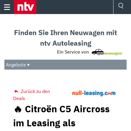
Skip
to
content
Ressorts
Sport
Finden Sie Ihren Neuwagen mit
Börse
Wetter
ntv Autoleasing
TV
Ein Service von
Video
Audio
Angebote ▾
Das Beste
Zurück zu den
Deals
🔥 Citroën C5 Aircross
im Leasing als