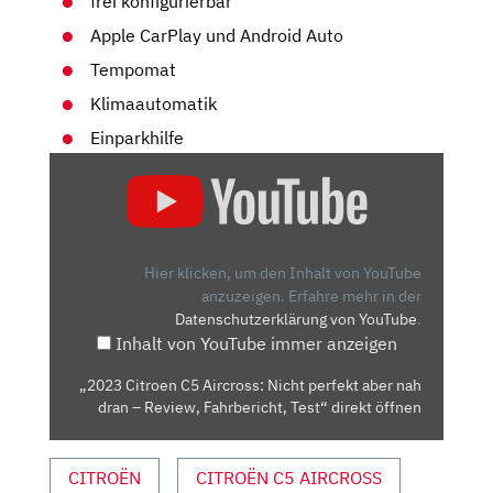
frei konfigurierbar
Apple CarPlay und Android Auto
Tempomat
Klimaautomatik
Einparkhilfe
„2023
CITROEN
C5
AIRCROSS:
NICHT
Hier klicken, um den Inhalt von YouTube
PERFEKT
anzuzeigen.
Erfahre mehr in der
Datenschutzerklärung von YouTube
.
ABER
Inhalt von YouTube immer anzeigen
NAH
DRAN
„2023 Citroen C5 Aircross: Nicht perfekt aber nah
–
dran – Review, Fahrbericht, Test“ direkt öffnen
REVIEW,
FAHRBERICHT,
CITROËN
CITROËN C5 AIRCROSS
TEST“