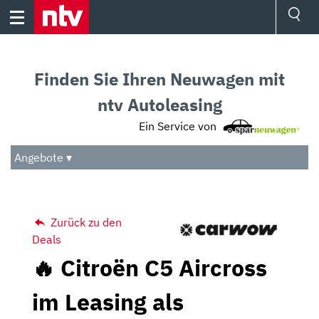
Skip
to
content
Ressorts
Sport
Finden Sie Ihren Neuwagen mit
Börse
Wetter
ntv Autoleasing
TV
Ein Service von
Video
Audio
Angebote ▾
Das Beste
Zurück zu den
Deals
🔥 Citroën C5 Aircross
im Leasing als