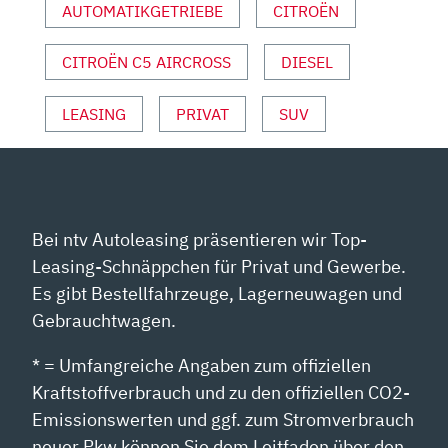
AUTOMATIKGETRIEBE
CITROËN
2022“
VON
YOUTUBE
CITROËN C5 AIRCROSS
DIESEL
ANZEIGEN
LEASING
PRIVAT
SUV
Bei ntv Autoleasing präsentieren wir Top-
Leasing-Schnäppchen für Privat und Gewerbe.
Es gibt Bestellfahrzeuge, Lagerneuwagen und
Gebrauchtwagen.
* = Umfangreiche Angaben zum offiziellen
Kraftstoffverbrauch und zu den offiziellen CO2-
Emissionswerten und ggf. zum Stromverbrauch
neuer Pkw können Sie dem Leitfaden über den