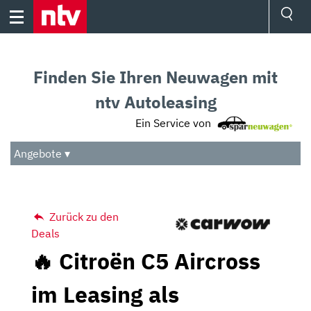
Skip
to
content
Ressorts
Sport
Finden Sie Ihren Neuwagen mit
Börse
Wetter
ntv Autoleasing
TV
Ein Service von
Video
Audio
Angebote ▾
Das Beste
Zurück zu den
Deals
🔥 Citroën C5 Aircross
im Leasing als