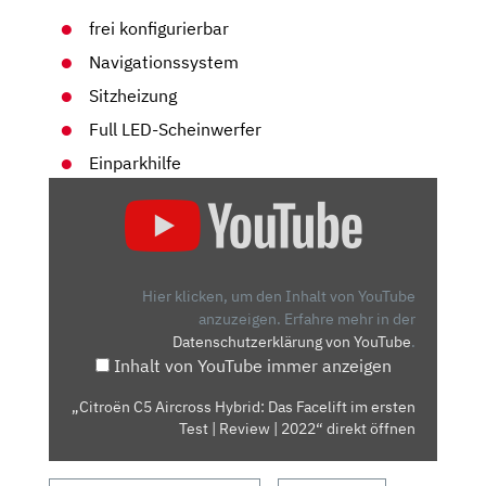
frei konfigurierbar
Navigationssystem
Sitzheizung
Full LED-Scheinwerfer
Einparkhilfe
„CITROËN
C5
AIRCROSS
HYBRID:
DAS
Hier klicken, um den Inhalt von YouTube
FACELIFT
anzuzeigen.
Erfahre mehr in der
Datenschutzerklärung von YouTube
.
IM
Inhalt von YouTube immer anzeigen
ERSTEN
TEST
„Citroën C5 Aircross Hybrid: Das Facelift im ersten
|
Test | Review | 2022“ direkt öffnen
REVIEW
|