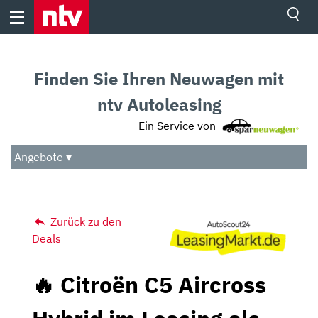
Skip
to
content
Ressorts
Sport
Finden Sie Ihren Neuwagen mit
Börse
Wetter
ntv Autoleasing
TV
Ein Service von
Video
Audio
Angebote ▾
Das Beste
Zurück zu den
Deals
🔥 Citroën C5 Aircross