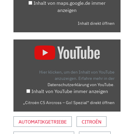
Inhalt von maps.google.de immer
anzeigen
Inhalt direkt öffnen
„CITROËN
C5
AIRCROSS
–
GO!
Hier klicken, um den Inhalt von YouTube
SPEZIAL“
anzuzeigen.
Erfahre mehr in der
Datenschutzerklärung von YouTube
.
VON
Inhalt von YouTube immer anzeigen
YOUTUBE
ANZEIGEN
„Citroën C5 Aircross – Go! Spezial“ direkt öffnen
AUTOMATIKGETRIEBE
CITROËN