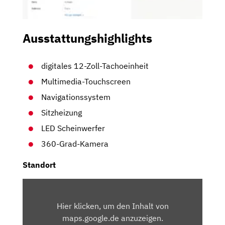
Ausstattungshighlights
digitales 12-Zoll-Tachoeinheit
Multimedia-Touchscreen
Navigationssystem
Sitzheizung
LED Scheinwerfer
360-Grad-Kamera
Standort
INHALT
VON
Hier klicken, um den Inhalt von
MAPS.GOOGLE.DE
maps.google.de anzuzeigen.
ANZEIGEN