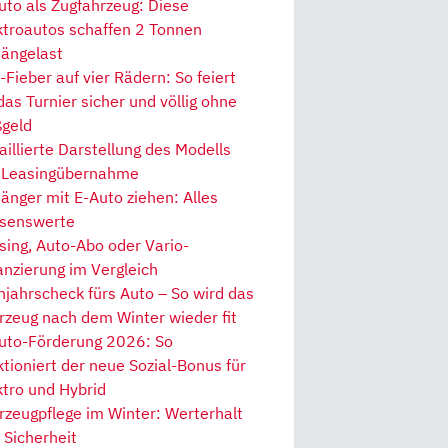
uto als Zugfahrzeug: Diese
ktroautos schaffen 2 Tonnen
ängelast
Fieber auf vier Rädern: So feiert
 das Turnier sicher und völlig ohne
geld
aillierte Darstellung des Modells
 Leasingübernahme
änger mit E-Auto ziehen: Alles
senswerte
sing, Auto-Abo oder Vario-
anzierung im Vergleich
hjahrscheck fürs Auto – So wird das
rzeug nach dem Winter wieder fit
uto-Förderung 2026: So
ktioniert der neue Sozial-Bonus für
ktro und Hybrid
rzeugpflege im Winter: Werterhalt
 Sicherheit