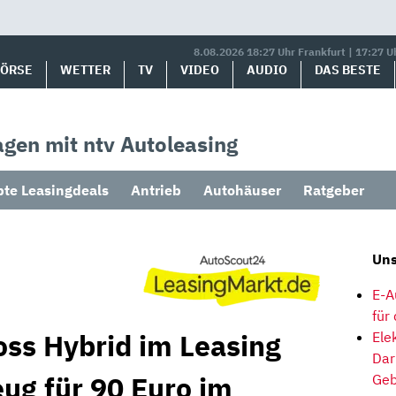
8.08.2026 18:27 Uhr Frankfurt | 17:27 U
BÖRSE
WETTER
TV
VIDEO
AUDIO
DAS BESTE
gen mit ntv Autoleasing
bte Leasingdeals
Antrieb
Autohäuser
Ratgeber
Uns
E-A
für
oss Hybrid im Leasing
Ele
Dar
eug für 90 Euro im
Geb