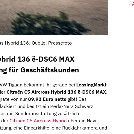
→
ss Hybrid 136; Quelle: Pressefoto
Hybrid 136 ë-DSC6 MAX
ing für Geschäftskunden
m VW Tiguan bekommt ihr gerade bei
LeasingMarkt
der
Citroën C5 Aircross Hybrid 136 ë-DSC6 MAX
,
grate von nur
89,92 Euro netto
gibt! Das
 lackiert und besitzt ein Perla-Nera Schwarz
t es mit Sonderausstattung zusätzlich
t der
Citroën C5 Aircross Hybrid
über ein Navi,
izung, eine Einparkhilfe, eine Rückfahrkamera und