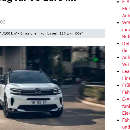
E-A
Ele
Anh
:03
WM-
ihr
 l/100 km* • Emissionen: kombiniert: 127 g/km CO
*
2
Buß
Det
der
Anh
Wis
Lea
Fin
Frü
Fah
E-A
fun
Ele
Fah
und