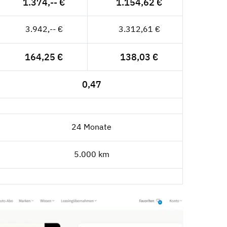
1.374,-- €
1.154,62 €
3.942,-- €
3.312,61 €
164,25 €
138,03 €
0,47
24 Monate
5.000 km