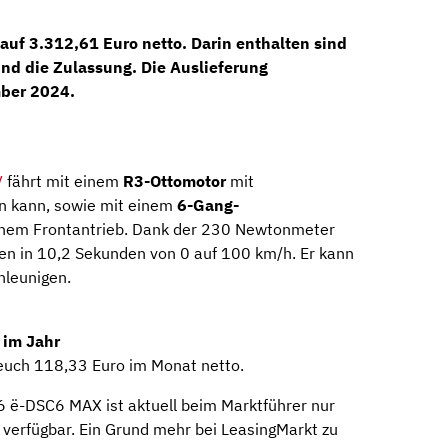
 auf
3.312,61 Euro netto
. Darin enthalten sind
und die Zulassung. Die Auslieferung
ber 2024
.
V
fährt mit einem
R3-Ottomotor
mit
en kann, sowie mit einem
6-Gang-
nem Frontantrieb. Dank der 230 Newtonmeter
n in 10,2 Sekunden von 0 auf 100 km/h. Er kann
hleunigen.
 im Jahr
euch 118,33 Euro im Monat netto.
6 ë-DSC6 MAX ist aktuell beim Marktführer nur
verfügbar. Ein Grund mehr bei LeasingMarkt zu