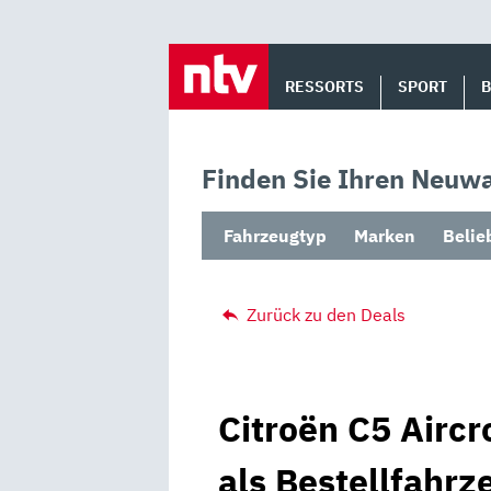
Skip
to
RESSORTS
SPORT
content
Finden Sie Ihren Neuwa
Fahrzeugtyp
Marken
Belie
Zurück zu den Deals
Citroën C5 Aircr
als Bestellfahrz