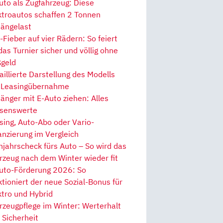
uto als Zugfahrzeug: Diese
ktroautos schaffen 2 Tonnen
ängelast
Fieber auf vier Rädern: So feiert
 das Turnier sicher und völlig ohne
geld
aillierte Darstellung des Modells
 Leasingübernahme
änger mit E-Auto ziehen: Alles
senswerte
sing, Auto-Abo oder Vario-
anzierung im Vergleich
hjahrscheck fürs Auto – So wird das
rzeug nach dem Winter wieder fit
uto-Förderung 2026: So
ktioniert der neue Sozial-Bonus für
ktro und Hybrid
rzeugpflege im Winter: Werterhalt
 Sicherheit