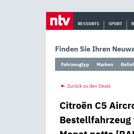
Skip
to
RESSORTS
SPORT
content
Finden Sie Ihren Neuwa
Fahrzeugtyp
Marken
Belie
Zurück zu den Deals
Citroën C5 Aircr
Bestellfahrzeug 