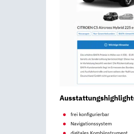
Ausstattungshighlight
frei konfigurierbar
Navigationssystem
digitales Kombiinstrument