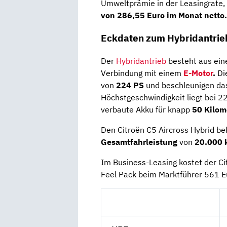
Umweltprämie in der Leasingrate
von 286,55 Euro im Monat netto.
Eckdaten zum Hybridantrie
Der
Hybridantrieb
besteht aus ei
Verbindung mit einem
E-Motor
.
Di
von
224 PS
und beschleunigen das
Höchstgeschwindigkeit liegt bei 22
verbaute Akku für knapp
50 Kilom
Den Citroën C5 Aircross Hybrid b
Gesamtfahrleistung
von
20.000 
Im Business-Leasing kostet der C
Feel Pack beim Marktführer 561 E