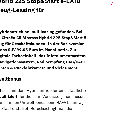
ybrid 225 Stop&Start ë-EAT8
→
zeug-Leasing für
ybridantrieb bei
null-leasing
gefunden. Bei
n
Citroën C5 Aircross Hybrid 225 Stop&Start ë-
ug
für Geschäftskunden. In der Basisversion
h das SUV
99,05 Euro
im Monat netto. Zur
gitale Tachoeinheit, das
Infotainmentsystem
avigationssystem,
Radioempfang
DAB/DAB+
inten &
Rückfahrkamera
und vieles mehr.
weltbonus
 sich mit dem Hybridantrieb für eine staatliche
lifiziert,
für die ihr in Vorkasse gehen müsst.
t und ihr den Umweltbonus beim BAFA beantragt
Staat erstattet. Berücksichtigt man die