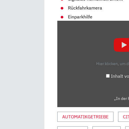
Rückfahrkamera
Einparkhilfe
„IN
DER
PRAXIS:
CITROËN
C5
AIRCROSS
Hier klicken, um 
|
MOTOR
Inhalt v
MOBIL“
VON
YOUTUBE
„In der 
ANZEIGEN
AUTOMATIKGETRIEBE
CI