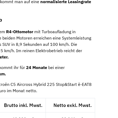
, kommt man auf eine
normalisierte Leasingrate
b
nem
R4-Ottomotor
mit Turboaufladung in
e beiden Motoren erreichen eine Systemleistung
 SUV in 8,9 Sekunden auf 100 km/h. Die
5 km/h. Im reinen Elektrobetrieb reicht der
eter.
ekommt ihr für
24 Monate
bei einer
km.
itroën C5 Aircross Hybrid 225 Stop&Start ë-EAT8
uro im Monat netto.
Brutto inkl. Mwst.
Netto exkl. Mwst.