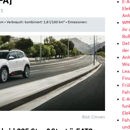
FA]
E-A
Ele
01
Anh
WM-
m • Verbrauch: kombiniert: 1,8 l/100 km* • Emissionen:
ihr
Buß
Det
der
Anh
Wis
Lea
Fin
Frü
Fah
E-A
fun
Ele
Bild: Citroën
Fah
und