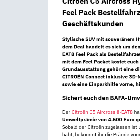
Citroën C5 Aircross H
Feel Pack Bestellfahr
Geschäftskunden
Stylische SUV mit souveränem H
dem Deal handelt es sich um de
EAT8 Feel Pack
als
Bestellfahrze
mit dem Feel Packet kostet euc
Grundausstattung gehört eine di
CITROËN Connect
inklusive
3D-N
sowie eine
Einparkhilfe
vorne, h
Sichert euch den BAFA-Um
Der
Citroën C5 Aircross ë-EAT8
hat
Umweltprämie von 4.500 Euro qua
Sobald der Citroën zugelassen is
habt, bekommt ihr die Prämie vom 