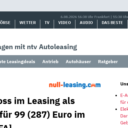
6.08.2026 16:38 Uhr Frankfurt | 15:38 Uh
BÖRSE
WETTER
TV
VIDEO
AUDIO
DAS BESTE
gen mit ntv Autoleasing
bte Leasingdeals
Antrieb
Autohäuser
Ratgeber
Uns
E-A
oss im Leasing als
für
Ele
für 99 (287) Euro im
Dar
Geb