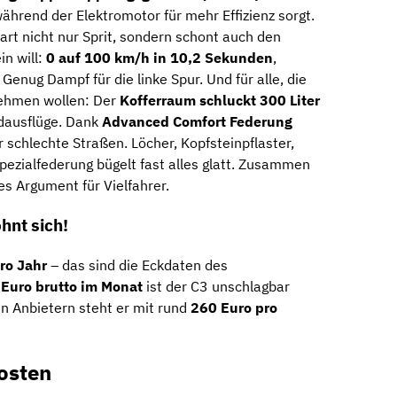
ährend der Elektromotor für mehr Effizienz sorgt.
art nicht nur Sprit, sondern schont auch den
in will:
0 auf 100 km/h in 10,2 Sekunden
,
. Genug Dampf für die linke Spur. Und für alle, die
nehmen wollen: Der
Kofferraum schluckt 300 Liter
ndausflüge. Dank
Advanced Comfort Federung
 schlechte Straßen. Löcher, Kopfsteinpflaster,
ezialfederung bügelt fast alles glatt. Zusammen
s Argument für Vielfahrer.
hnt sich!
ro Jahr
– das sind die Eckdaten des
Euro brutto im Monat
ist der C3 unschlagbar
en Anbietern steht er mit rund
260 Euro pro
osten