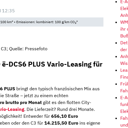
E-A
Ele
M 12:35
Anh
WM-
/100 km* • Emissionen: kombiniert: 100 g/km CO
*
2
ihr
Buß
Det
 C3; Quelle: Pressefoto
der
Anh
0 ë-DCS6 PLUS Vario-Leasing für
Wis
Lea
Fin
Frü
S6 PLUS
bringt den typisch französischen Mix aus
Fah
die Straße – jetzt zu einem echten
E-A
ro brutto pro Monat
gibt es den flotten City-
fun
rio-Leasing
. Die Lieferzeit? Rund drei Monate.
Ele
öglichkeit! Entweder für
656,10 Euro
Fah
geben oder den C3 für
14.215,50 Euro
ins eigene
und