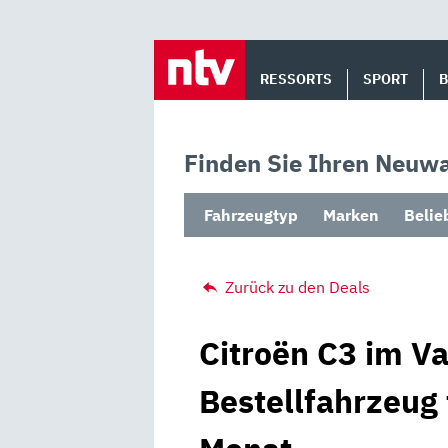
Skip
to
RESSORTS
SPORT
content
Finden Sie Ihren Neuwa
Fahrzeugtyp
Marken
Belie
Zurück zu den Deals
Citroën C3 im Va
Bestellfahrzeug 