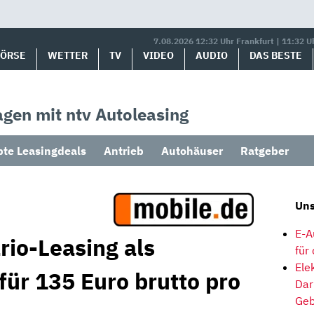
7.08.2026 12:32 Uhr Frankfurt | 11:32 U
BÖRSE
WETTER
TV
VIDEO
AUDIO
DAS BESTE
gen mit ntv Autoleasing
bte Leasingdeals
Antrieb
Autohäuser
Ratgeber
Uns
E-A
rio-Leasing als
für
Ele
für 135 Euro brutto pro
Dar
Geb