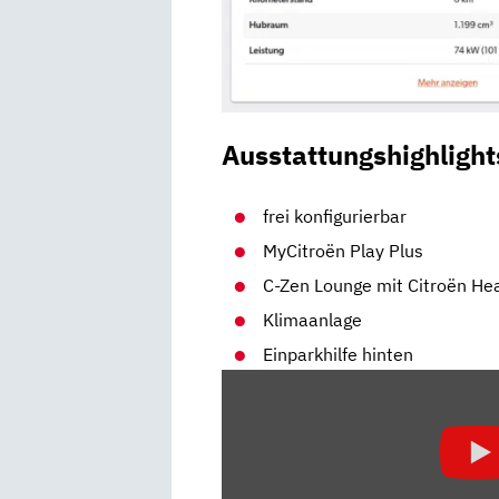
Ausstattungshighlight
frei konfigurierbar
MyCitroën Play Plus
C-Zen Lounge mit Citroën He
Klimaanlage
Einparkhilfe hinten
„CITROËN
C3
AIRCROSS
|
EUROPAS