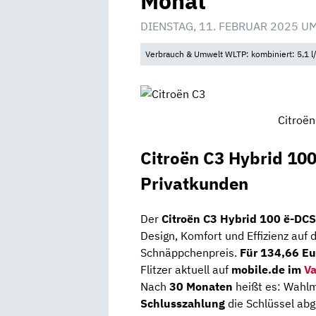
Monat
DIENSTAG, 11. FEBRUAR 2025 U
Verbrauch & Umwelt WLTP: kombiniert: 5,1 l
Citroën
Citroën C3 Hybrid 10
Privatkunden
Der
Citroën C3 Hybrid 100 ë-DC
Design, Komfort und Effizienz auf 
Schnäppchenpreis.
Für 134,66 Eu
Flitzer aktuell auf
mobile.de im
Va
Nach
30 Monaten
heißt es: Wahlm
Schlusszahlung
die Schlüssel ab