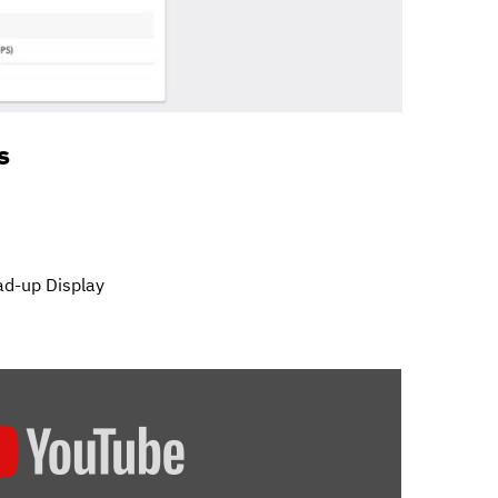
s
ad-up Display