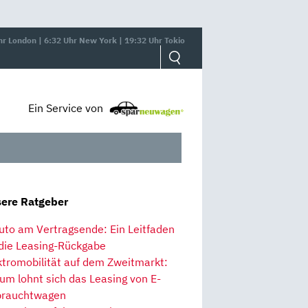
hr London | 6:32 Uhr New York | 19:32 Uhr Tokio
Ein Service von
ere Ratgeber
uto am Vertragsende: Ein Leitfaden
 die Leasing-Rückgabe
ktromobilität auf dem Zweitmarkt:
um lohnt sich das Leasing von E-
rauchtwagen