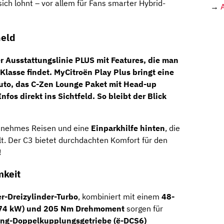
ich lohnt – vor allem für Fans smarter Hybrid-
→
Geld
r Ausstattungslinie
PLUS
mit Features, die man
Klasse findet.
MyCitroën Play Plus
bringt eine
uto, das
C-Zen Lounge Paket
mit
Head-up
Infos direkt ins Sichtfeld. So bleibt der Blick
enehmes Reisen und eine
Einparkhilfe hinten
, die
t. Der C3 bietet durchdachten Komfort für den
!
mkeit
er-Dreizylinder-Turbo
, kombiniert mit einem
48-
(74 kW) und 205 Nm Drehmoment
sorgen für
ng-Doppelkupplungsgetriebe (ë-DCS6)