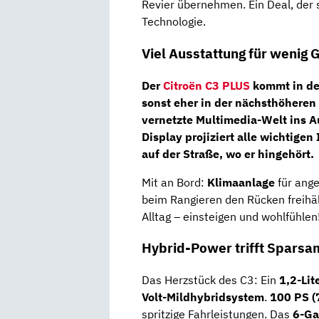
Revier übernehmen. Ein Deal, der s
Technologie.
Viel Ausstattung für wenig 
Der
Citroën C3 PLUS
kommt in de
sonst eher in der nächsthöheren 
vernetzte Multimedia-Welt ins A
Display
projiziert alle wichtigen 
auf der Straße, wo er hingehört.
Mit an Bord:
Klimaanlage
für ang
beim Rangieren den Rücken freihäl
Alltag – einsteigen und wohlfühlen
Hybrid-Power trifft Sparsa
Das Herzstück des C3: Ein
1,2-Lit
Volt-Mildhybridsystem
.
100 PS 
spritzige Fahrleistungen. Das
6-Ga