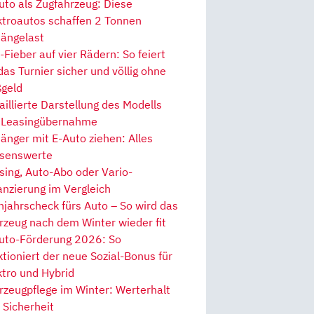
uto als Zugfahrzeug: Diese
ktroautos schaffen 2 Tonnen
ängelast
Fieber auf vier Rädern: So feiert
 das Turnier sicher und völlig ohne
geld
aillierte Darstellung des Modells
 Leasingübernahme
änger mit E-Auto ziehen: Alles
senswerte
sing, Auto-Abo oder Vario-
anzierung im Vergleich
hjahrscheck fürs Auto – So wird das
rzeug nach dem Winter wieder fit
uto-Förderung 2026: So
ktioniert der neue Sozial-Bonus für
ktro und Hybrid
rzeugpflege im Winter: Werterhalt
 Sicherheit