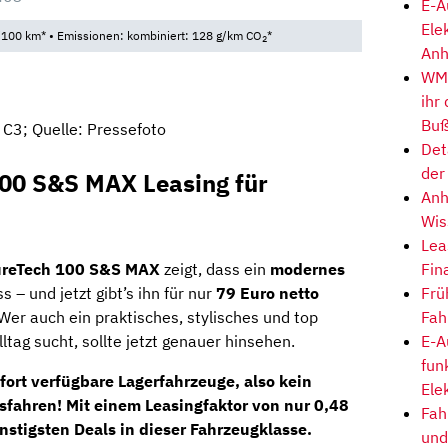
E-A
Ele
/100 km* • Emissionen: kombiniert: 128 g/km CO
*
2
Anh
WM-
ihr
Buß
 C3; Quelle: Pressefoto
Det
der
100 S&S MAX Leasing für
Anh
Wis
Lea
Fin
PureTech 100 S&S MAX
zeigt, dass ein
modernes
Frü
ss
– und jetzt gibt’s ihn für
nur
79 Euro netto
Fah
Wer auch ein praktisches, stylisches und top
E-A
ltag sucht, sollte jetzt genauer hinsehen.
fun
fort verfügbare Lagerfahrzeuge
, also kein
Ele
osfahren!
Mit einem Leasingfaktor von nur 0,48
Fah
nstigsten Deals in dieser Fahrzeugklasse.
und