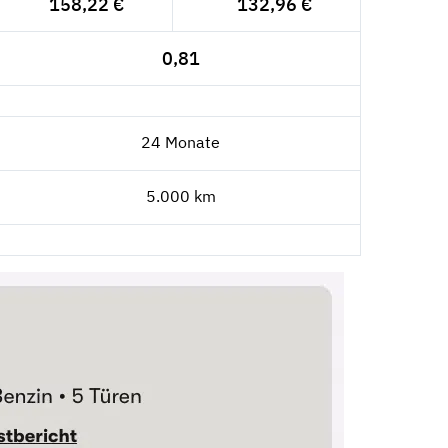
158,22 €
132,96 €
0,81
24 Monate
5.000 km