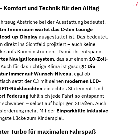
→
– Komfort und Technik für den Alltag
hrzeug Abstriche bei der Ausstattung bedeutet,
Im Innenraum wartet das C-Zen Lounge
Head-up-Display
ausgestattet ist. Das bedeutet:
direkt ins Sichtfeld projiziert – auch keine
cke aufs Kombiinstrument.
Damit ihr entspannt
ertes Navigationssystem
, das auf einem
10-Zoll-
 Auch für das richtige Klima ist gesorgt:
Die
atur immer auf Wunsch-Niveau
, egal ob
tisch setzt der C3 mit seinen
modernen LED-
-LED-Rückleuchten
ein echtes Statement. Und
ort Federung
fühlt sich jede Fahrt so entspannt
lt schweben – selbst auf holprigen Straßen.
Auch
sforderung mehr: Mit der
Einparkhilfe inklusive
engste Lücke zum Kinderspiel.
enter Turbo für maximalen Fahrspaß