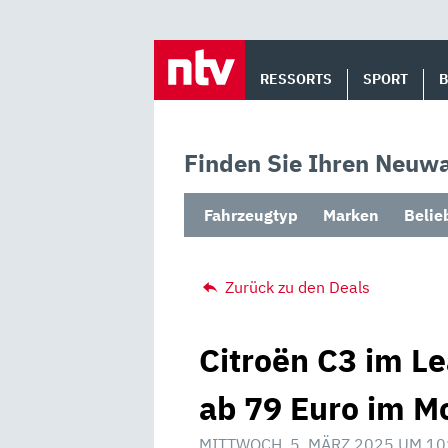
Skip
to
RESSORTS
SPORT
content
Finden Sie Ihren Neuwa
Fahrzeugtyp
Marken
Belie
Zurück zu den Deals
Citroën C3 im L
ab 79 Euro im M
MITTWOCH, 5. MÄRZ 2025 UM 10