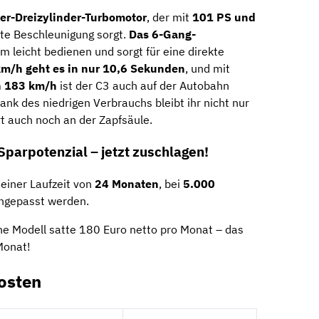
ter-Dreizylinder-Turbomotor
, der mit
101 PS und
tte Beschleunigung sorgt.
Das 6-Gang-
m leicht bedienen und sorgt für eine direkte
km/h geht es in nur 10,6 Sekunden
, und mit
n 183 km/h
ist der C3 auch auf der Autobahn
nk des niedrigen Verbrauchs bleibt ihr nicht nur
rt auch noch an der Zapfsäule.
parpotenzial – jetzt zuschlagen!
einer Laufzeit von
24 Monaten
, bei
5.000
angepasst werden.
he Modell satte 180 Euro netto pro Monat – das
Monat!
osten