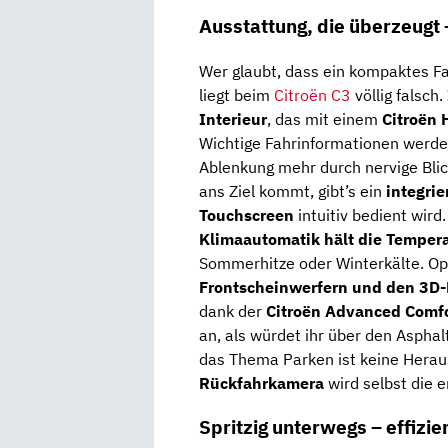
Ausstattung, die überzeugt 
Wer glaubt, dass ein kompaktes Fa
liegt beim
Citroën C3
völlig falsch.
Interieur
, das mit einem
Citroën 
Wichtige Fahrinformationen werden 
Ablenkung mehr durch nervige Bli
ans Ziel kommt, gibt’s ein
integri
Touchscreen
intuitiv bedient wird.
Klimaautomatik hält die Temper
Sommerhitze oder Winterkälte.
Op
Frontscheinwerfern und den 3D
dank der
Citroën Advanced Comf
an, als würdet ihr über den Aspha
das Thema Parken ist keine Herau
Rückfahrkamera
wird selbst die 
Spritzig unterwegs – effizi