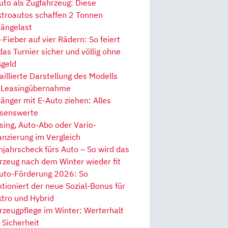
uto als Zugfahrzeug: Diese
ktroautos schaffen 2 Tonnen
ängelast
Fieber auf vier Rädern: So feiert
 das Turnier sicher und völlig ohne
geld
aillierte Darstellung des Modells
 Leasingübernahme
änger mit E-Auto ziehen: Alles
senswerte
sing, Auto-Abo oder Vario-
anzierung im Vergleich
hjahrscheck fürs Auto – So wird das
rzeug nach dem Winter wieder fit
uto-Förderung 2026: So
ktioniert der neue Sozial-Bonus für
ktro und Hybrid
rzeugpflege im Winter: Werterhalt
 Sicherheit