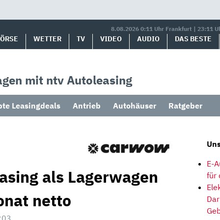
8.08.2026 0:11 Uhr Frankfurt | 23:11 U
BÖRSE
WETTER
TV
VIDEO
AUDIO
DAS BESTE
gen mit ntv Autoleasing
bte Leasingdeals
Antrieb
Autohäuser
Ratgeber
Uns
E-A
easing als Lagerwagen
für
Ele
onat netto
Dar
Geb
:03