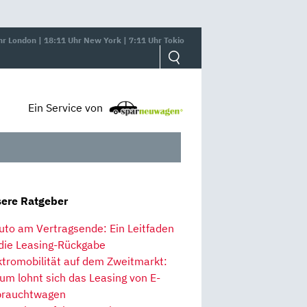
hr London | 18:11 Uhr New York | 7:11 Uhr Tokio
Ein Service von
ere Ratgeber
uto am Vertragsende: Ein Leitfaden
 die Leasing-Rückgabe
ktromobilität auf dem Zweitmarkt:
um lohnt sich das Leasing von E-
rauchtwagen