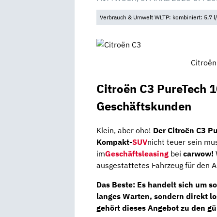
Verbrauch & Umwelt WLTP: kombiniert: 5,7 l
Citroën
Citroën C3 PureTech 
Geschäftskunden
Klein, aber oho!
Der Citroën C3 
Kompakt-
SUV
nicht teuer sein mu
im
Geschäftsleasing
bei
carwow!
ausgestattetes Fahrzeug für den Al
Das Beste:
Es handelt sich um so
langes Warten, sondern direkt l
gehört dieses Angebot zu den gü