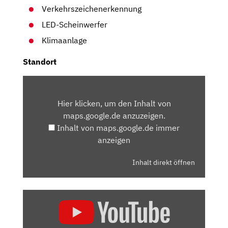
Verkehrszeichenerkennung
LED-Scheinwerfer
Klimaanlage
Standort
INHALT
VON
Hier klicken, um den Inhalt von
MAPS.GOOGLE.DE
maps.google.de anzuzeigen.
ANZEIGEN
Inhalt von maps.google.de immer
anzeigen
Inhalt direkt öffnen
„2021
CITROEN
C3