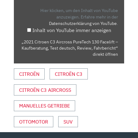
AIRCROSS
PURETECH
Hier klicken, um den Inhalt von YouTube
130
anzuzeigen.
Erfahre mehr in der
Datenschutzerklärung von YouTube
.
FACELIFT
Inhalt von YouTube immer anzeigen
–
KAUFBERATUNG,
„2021 Citroen C3 Aircross PureTech 130 Facelift –
TEST
Kaufberatung, Test deutsch, Review, Fahrbericht“
DEUTSCH,
direkt öffnen
REVIEW,
FAHRBERICHT“
CITROËN
CITROËN C3
VON
YOUTUBE
CITROËN C3 AIRCROSS
ANZEIGEN
MANUELLES GETRIEBE
OTTOMOTOR
SUV