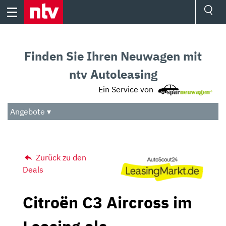
Skip
to
content
Ressorts
Sport
Finden Sie Ihren Neuwagen mit
Börse
Wetter
ntv Autoleasing
TV
Ein Service von
Video
Audio
Angebote ▾
Das Beste
Zurück zu den
Deals
Citroën C3 Aircross im