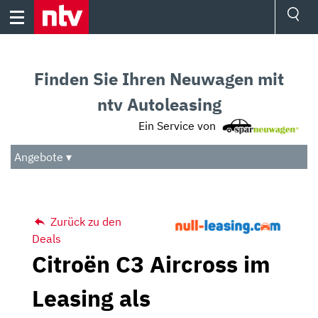
Skip
to
content
Ressorts
Sport
Finden Sie Ihren Neuwagen mit
Börse
Wetter
ntv Autoleasing
TV
Ein Service von
Video
Audio
Angebote ▾
Das Beste
Zurück zu den
Deals
Citroën C3 Aircross im
Leasing als