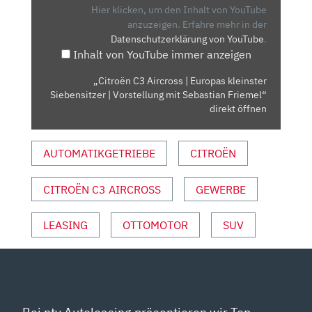
EUROPAS
Hier klicken, um den Inhalt von YouTube
KLEINSTER
anzuzeigen.
Erfahre mehr in der
Datenschutzerklärung von YouTube
.
SIEBENSITZER
Inhalt von YouTube immer anzeigen
|
VORSTELLUNG
„Citroën C3 Aircross | Europas kleinster
MIT
Siebensitzer | Vorstellung mit Sebastian Friemel“
SEBASTIAN
direkt öffnen
FRIEMEL“
VON
AUTOMATIKGETRIEBE
CITROËN
YOUTUBE
ANZEIGEN
CITROËN C3 AIRCROSS
GEWERBE
LEASING
OTTOMOTOR
SUV