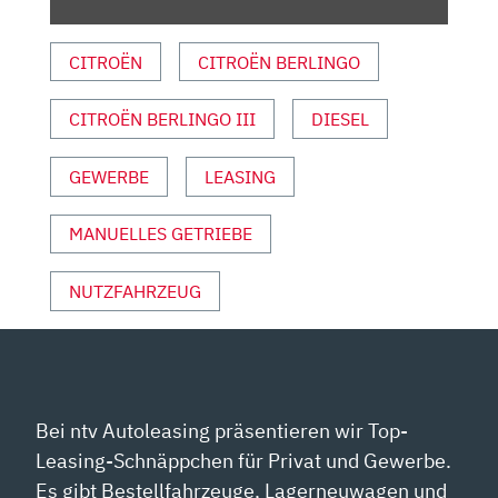
REVIEW
KAUFBERATUNG
CITROËN
CITROËN BERLINGO
–
BLUEHDI
CITROËN BERLINGO III
DIESEL
130“
VON
YOUTUBE
GEWERBE
LEASING
ANZEIGEN
MANUELLES GETRIEBE
NUTZFAHRZEUG
Bei ntv Autoleasing präsentieren wir Top-
Leasing-Schnäppchen für Privat und Gewerbe.
Es gibt Bestellfahrzeuge, Lagerneuwagen und