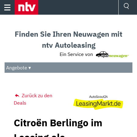
Skip
to
content
Ressorts
Sport
Finden Sie Ihren Neuwagen mit
Börse
Wetter
ntv Autoleasing
TV
Ein Service von
Video
Audio
Angebote ▾
Das Beste
Zurück zu den
Deals
Citroën Berlingo im