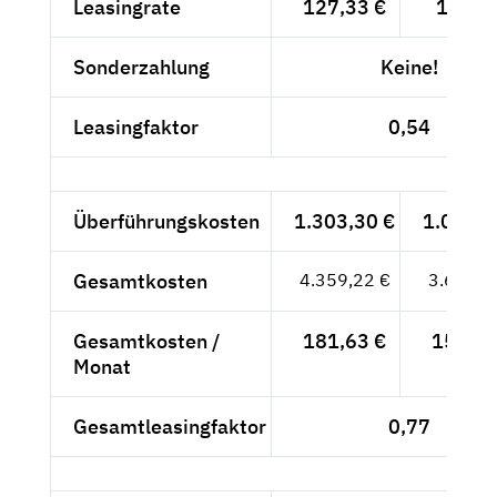
Leasingrate
127,33 €
107,--
Sonderzahlung
Keine!
Leasingfaktor
0,54
Überführungskosten
1.303,30 €
1.095,2
Gesamtkosten
4.359,22 €
3.663,2
Gesamtkosten /
181,63 €
152,63
Monat
Gesamtleasingfaktor
0,77