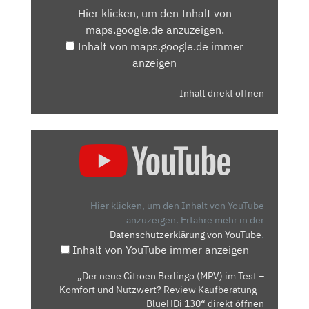
Hier klicken, um den Inhalt von
MAPS.GOOGLE.DE
maps.google.de anzuzeigen.
ANZEIGEN
Inhalt von maps.google.de immer
anzeigen
Inhalt direkt öffnen
„DER
NEUE
CITROEN
BERLINGO
(MPV)
Hier klicken, um den Inhalt von YouTube
IM
anzuzeigen.
Erfahre mehr in der
Datenschutzerklärung von YouTube
.
TEST
Inhalt von YouTube immer anzeigen
–
KOMFORT
„Der neue Citroen Berlingo (MPV) im Test –
UND
Komfort und Nutzwert? Review Kaufberatung –
NUTZWERT?
BlueHDi 130“ direkt öffnen