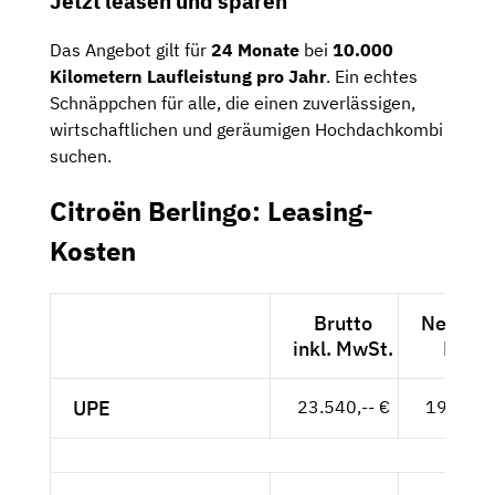
Jetzt leasen und sparen
Das Angebot gilt für
24 Monate
bei
10.000
Kilometern Laufleistung pro Jahr
. Ein echtes
Schnäppchen für alle, die einen zuverlässigen,
wirtschaftlichen und geräumigen Hochdachkombi
suchen.
Citroën Berlingo: Leasing-
Kosten
Brutto
Netto ex
inkl. MwSt.
MwSt
UPE
23.540,-- €
19.782,-