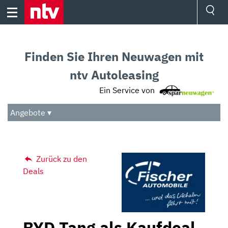
Skip
to
content
Ressorts
Sport
Finden Sie Ihren Neuwagen mit
Börse
Wetter
ntv Autoleasing
TV
Ein Service von
Video
Audio
Angebote ▾
Das Beste
Zurück zu den
Deals
BYD Tang als Kaufdeal