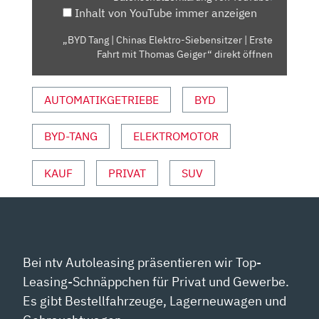
Inhalt von YouTube immer anzeigen
ERSTE
FAHRT
„BYD Tang | Chinas Elektro-Siebensitzer | Erste
MIT
Fahrt mit Thomas Geiger“ direkt öffnen
THOMAS
GEIGER“
AUTOMATIKGETRIEBE
BYD
VON
YOUTUBE
ANZEIGEN
BYD-TANG
ELEKTROMOTOR
KAUF
PRIVAT
SUV
Bei ntv Autoleasing präsentieren wir Top-
Leasing-Schnäppchen für Privat und Gewerbe.
Es gibt Bestellfahrzeuge, Lagerneuwagen und