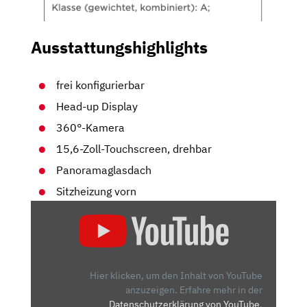
Ausstattungshighlights
frei konfigurierbar
Head-up Display
360°-Kamera
15,6-Zoll-Touchscreen, drehbar
Panoramaglasdach
Sitzheizung vorn
„BYD
TANG
|
CHINAS
ELEKTRO-
Hier klicken, um den Inhalt von YouTube
SIEBENSITZER
anzuzeigen.
Erfahre mehr in der
Datenschutzerklärung von YouTube
.
|