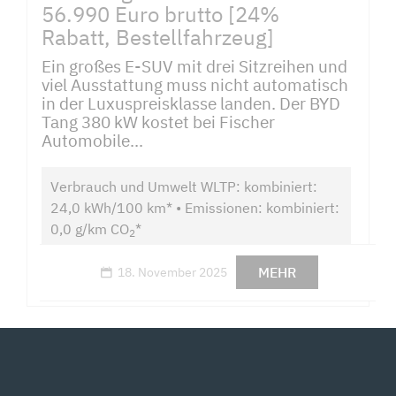
56.990 Euro brutto [24%
Rabatt, Bestellfahrzeug]
Ein großes E-SUV mit drei Sitzreihen und
viel Ausstattung muss nicht automatisch
in der Luxuspreisklasse landen. Der BYD
Tang 380 kW kostet bei Fischer
Automobile...
Verbrauch und Umwelt WLTP: kombiniert:
24,0 kWh/100 km* • Emissionen: kombiniert:
0,0 g/km CO
*
2
MEHR
18. November 2025