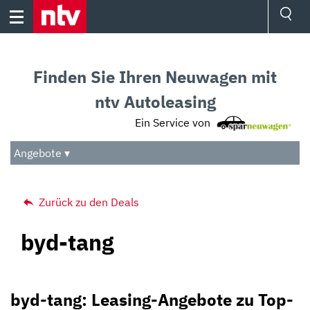
Skip
to
content
Ressorts
Sport
Finden Sie Ihren Neuwagen mit
Börse
Wetter
ntv Autoleasing
TV
Ein Service von
Video
Audio
Angebote ▾
Das Beste
Zurück zu den Deals
byd-tang
byd-tang: Leasing-Angebote zu Top-