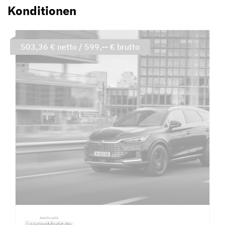
Konditionen
503,36 € netto / 599,-- € brutto