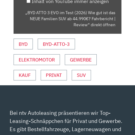
Inhalt von YouTube immer anzeigen
WIE
GUT
„BYD ATTO 3 EVO im Test (2026) Wie gut ist das
IST
NEUE Familien SUV ab 44.990€? Fahrbericht |
DAS
Review“ direkt öffnen
NEUE
FAMILIEN
BYD
BYD-ATTO-3
SUV
AB
ELEKTROMOTOR
GEWERBE
44.990€?
FAHRBERICHT
|
KAUF
PRIVAT
SUV
REVIEW“
VON
YOUTUBE
ANZEIGEN
Bei ntv Autoleasing präsentieren wir Top-
Leasing-Schnäppchen für Privat und Gewerbe.
Es gibt Bestellfahrzeuge, Lagerneuwagen und