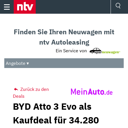
Skip
to
content
Ressorts
Sport
Finden Sie Ihren Neuwagen mit
Börse
Wetter
ntv Autoleasing
TV
Ein Service von
Video
Audio
Angebote ▾
Das Beste
Zurück zu den
Deals
BYD Atto 3 Evo als
Kaufdeal für 34.280