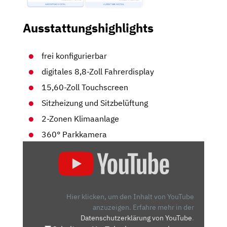
Ausstattungshighlights
frei konfigurierbar
digitales 8,8-Zoll Fahrerdisplay
15,60-Zoll Touchscreen
Sitzheizung und Sitzbelüftung
2-Zonen Klimaanlage
360° Parkkamera
„BYD
ATTO
3
EVO
IM
Hier klicken, um den Inhalt von YouTube
TEST
anzuzeigen.
Erfahre mehr in der
Datenschutzerklärung von YouTube
.
(2026)