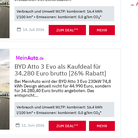
→
Verbrauch und Umwelt WLTP: kombiniert: 16,4 kWh
l/100 km* • Emissionen: kombiniert: 0,0 g/km CO
*
2
14. Juli 2026
**
ZUM DEAL
MEHR
BYD Atto 3 Evo als Kaufdeal für
34.280 Euro brutto [26% Rabatt]
Bei MeinAuto wird der BYD Atto 3 Evo 230kW 74,8
kWh Design aktuell nicht für 44.990 Euro, sondern
für 34.280,40 Euro brutto angeboten. Das
entspricht...
Verbrauch und Umwelt WLTP: kombiniert: 16,4 kWh
l/100 km* • Emissionen: kombiniert: 0,0 g/km CO
*
2
11. Juni 2026
**
ZUM DEAL
MEHR