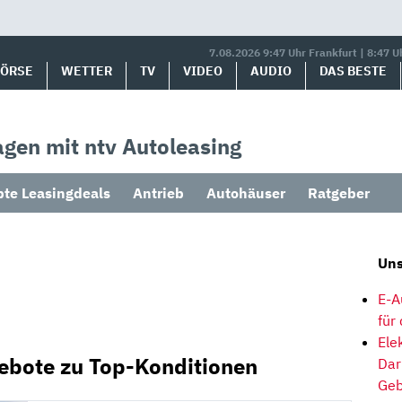
7.08.2026 9:47 Uhr Frankfurt | 8:47 U
BÖRSE
WETTER
TV
VIDEO
AUDIO
DAS BESTE
gen mit ntv Autoleasing
bte Leasingdeals
Antrieb
Autohäuser
Ratgeber
Uns
E-A
für
Ele
ebote zu Top-Konditionen
Dar
Geb