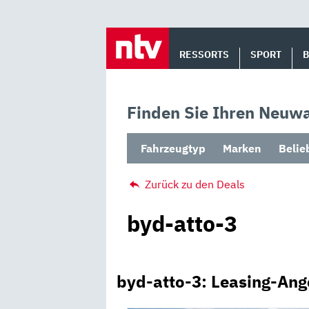
Skip
to
RESSORTS
SPORT
content
Finden Sie Ihren Neuwa
Fahrzeugtyp
Marken
Belie
Zurück zu den Deals
byd-atto-3
byd-atto-3: Leasing-Ang