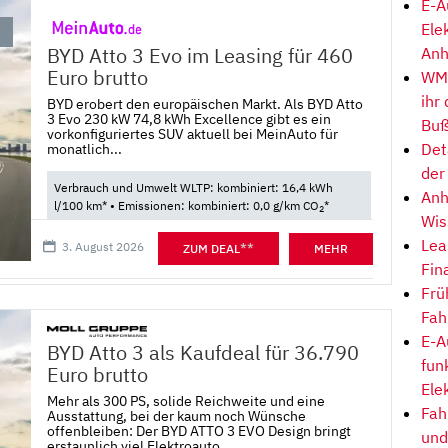
E-A
Ele
BYD Atto 3 Evo im Leasing für 460
Anh
Euro brutto
WM-
ihr
BYD erobert den europäischen Markt. Als BYD Atto
3 Evo 230 kW 74,8 kWh Excellence gibt es ein
Buß
vorkonfiguriertes SUV aktuell bei MeinAuto für
Det
monatlich...
der
Verbrauch und Umwelt WLTP: kombiniert: 16,4 kWh
Anh
l/100 km* • Emissionen: kombiniert: 0,0 g/km CO
*
2
Wis
Lea
3. August 2026
**
ZUM DEAL
MEHR
Fin
Frü
Fah
E-A
BYD Atto 3 als Kaufdeal für 36.790
fun
Euro brutto
Ele
Mehr als 300 PS, solide Reichweite und eine
Fah
Ausstattung, bei der kaum noch Wünsche
offenbleiben: Der BYD ATTO 3 EVO Design bringt
und
erstaunlich viel Elektroauto...