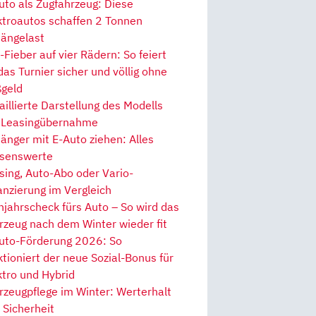
uto als Zugfahrzeug: Diese
ktroautos schaffen 2 Tonnen
ängelast
Fieber auf vier Rädern: So feiert
 das Turnier sicher und völlig ohne
geld
aillierte Darstellung des Modells
 Leasingübernahme
änger mit E-Auto ziehen: Alles
senswerte
sing, Auto-Abo oder Vario-
anzierung im Vergleich
hjahrscheck fürs Auto – So wird das
rzeug nach dem Winter wieder fit
uto-Förderung 2026: So
ktioniert der neue Sozial-Bonus für
ktro und Hybrid
rzeugpflege im Winter: Werterhalt
 Sicherheit